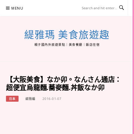
Skip
MENU
to
content
緹雅瑪 美食旅遊趣
親子國內外旅遊景點｜美食餐廳｜飯店住宿
【大阪美食】なか卯。なんさん通店：
超便宜烏龍麵.蕎麥麵.丼飯なか卯
日本
緹雅編
2016-01-07