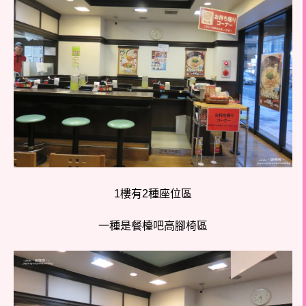
1樓有2種座位區
一種是餐檯吧高腳椅區