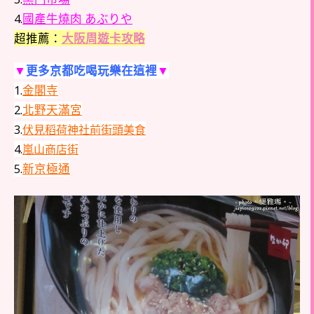
4.
國產牛燒肉 あぶりや
超推薦：
大阪周遊卡攻略
▼
更多京都吃喝玩樂在這裡
▼
1.
金閣寺
2.
北野天滿宮
3.
伏見稻荷神社前街頭美食
4.
嵐山商店街
5.
新京極通