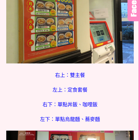
右上：雙主餐
左上：定食套餐
右下：單點丼飯、咖哩飯
左下：單點烏龍麵、蕎麥麵