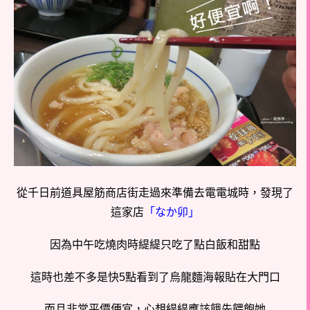
從千日前道具屋筋商店街走過來準備去電電城時，發現了
這家店
「なか卯」
因為中午吃燒肉時緹緹只吃了點白飯和甜點
這時也差不多是快5點看到了烏龍麵海報貼在大門口
而且非常平價便宜，心想緹緹應該餓先餵飽她