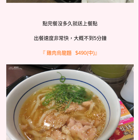
點完餐沒多久就送上餐點
出餐速度非常快，大概不到5分鐘
『 雞肉烏龍麵 $490(中)』