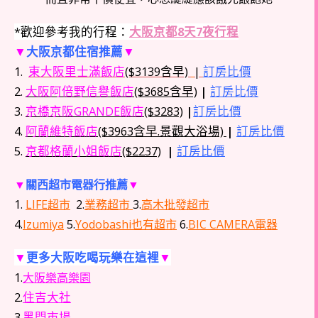
*歡迎參考我的行程：
大阪京都8天7夜行程
▼
大阪京都住宿推薦
▼
1.
東大阪里士滿飯店
($3139含早)
|
訂房比價
2.
大阪阿倍野信譽飯店
($3685含早)
|
訂房比價
3.
京橋京阪GRANDE飯店
($3283)
|
訂房比價
4.
阿蘭維特飯店
($3963含早.景觀大浴場)
|
訂房比價
5.
京都格蘭小姐飯店
($2237)
|
訂房比價
▼
關西超市電器行推薦
▼
1.
LIFE超市
2.
業務超市
3.
高木批發超市
4.
Izumiya
5.
Yodobashi也有超市
6.
BIC CAMERA電器
▼
更多大阪吃喝玩樂在這裡
▼
1.
大阪樂高樂園
2.
住吉大社
3.
黑門市場