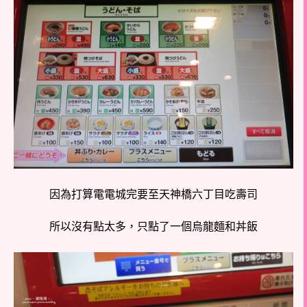
因為打算電電城完要至天神橋六丁目吃壽司
所以沒有點太多，只點了一個烏龍麵和丼飯