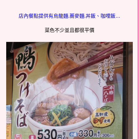
店內餐點提供有烏龍麵.蕎麥麵.丼飯、咖哩飯…
菜色不少並且都很平價