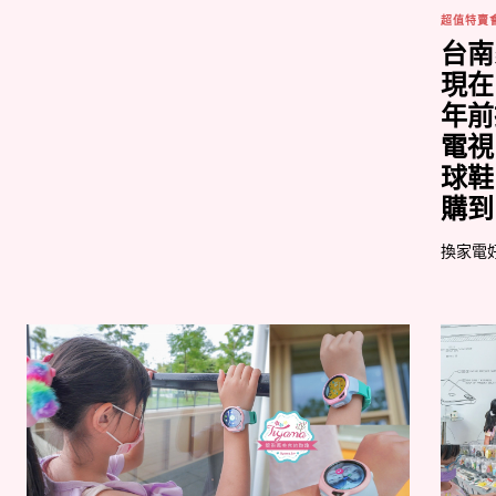
超值特賣
台南
現在
年前
電視
球鞋
購到
換家電好