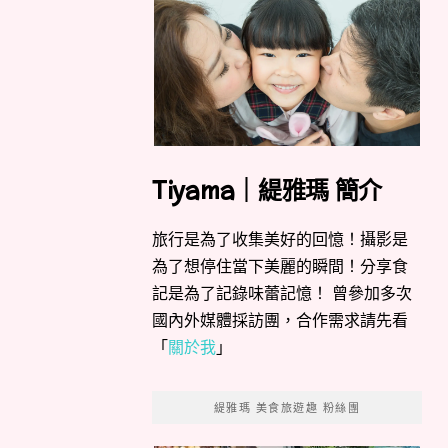
Tiyama｜緹雅瑪 簡介
旅行是為了收集美好的回憶！攝影是
為了想停住當下美麗的瞬間！分享食
記是為了記錄味蕾記憶！ 曾參加多次
國內外媒體採訪團，合作需求請先看
「
關於我
」
緹雅瑪 美食旅遊趣 粉絲團