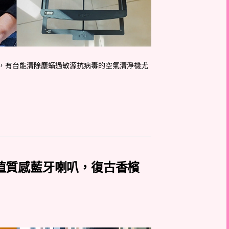
，有台能清除塵蟎過敏源抗病毒的空氣清淨機尤
！高CP值質感藍牙喇叭，復古香檳