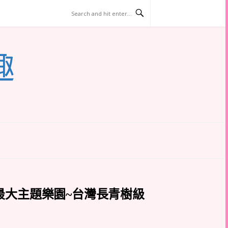
趣
最大主題樂園~台灣長青樹級