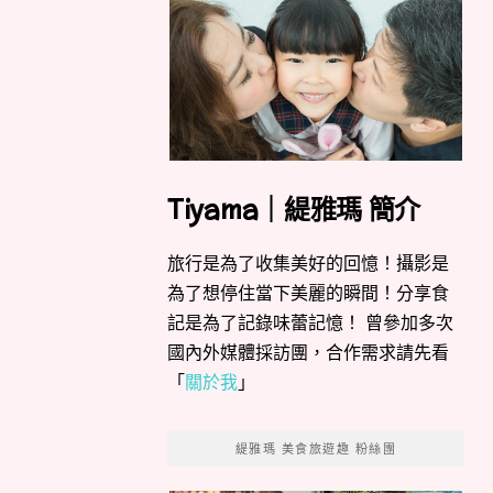
Tiyama｜緹雅瑪 簡介
旅行是為了收集美好的回憶！攝影是
為了想停住當下美麗的瞬間！分享食
記是為了記錄味蕾記憶！ 曾參加多次
國內外媒體採訪團，合作需求請先看
「
關於我
」
緹雅瑪 美食旅遊趣 粉絲團