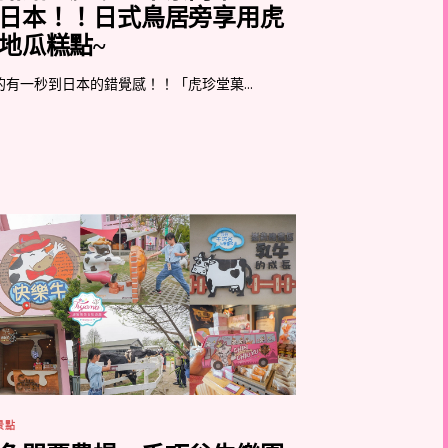
日本！！日式鳥居旁享用虎
地瓜糕點~
的有一秒到日本的錯覺感！！「虎珍堂菓...
景點