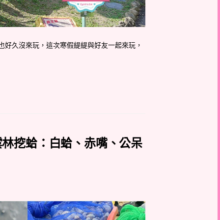
也好久沒來玩，這次寒假緹緹與好友一起來玩，
雲林挖蛤：白蛤、赤嘴、公呆