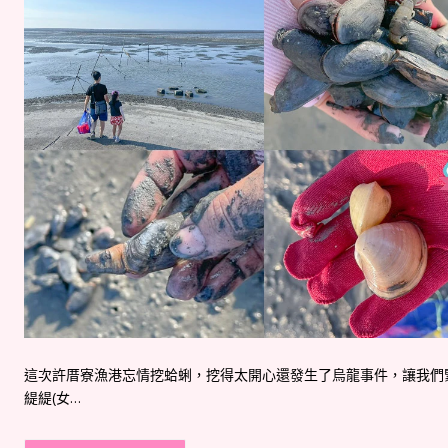
這次許厝寮漁港忘情挖蛤蜊，挖得太開心還發生了烏龍事件，讓我們
緹緹(女…