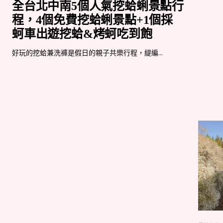
全台北中南5個人氣挖蛤蜊景點行
程，4個免費挖蛤蜊景點+1個採
蚵車出遊挖蛤&烤蚵吃到飽
好玩的挖蛤兼洗褲是假日的親子共樂行程，緹編...