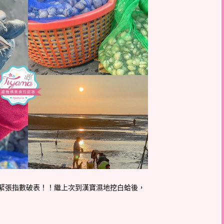
緊張指數破表！！繼上次到漢寶濕地挖白蛤後，