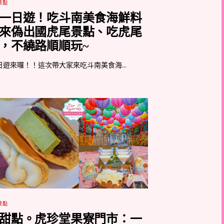
景點
一日遊！吃斗南美食海鮮料
來偽出國虎尾景點、吃虎尾
，不繞路順順玩~
日遊來囉！！這次帶大家來吃斗南美食海...
景點
甜點。虎珍堂果寮門市：一