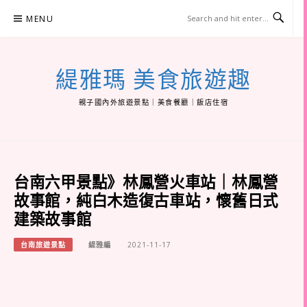
Skip
MENU
to
content
緹雅瑪 美食旅遊趣
親子國內外旅遊景點｜美食餐廳｜飯店住宿
台南六甲景點》林鳳營火車站｜林鳳營
故事館，純白木造復古車站，懷舊日式
建築故事館
台南旅遊景點
緹雅編
2021-11-17