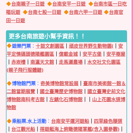
台南親子一日遊
台南安平一日遊
台南市區一日吃
喝玩遊
台南七股一日遊
台南六甲一日遊
台南官
田一日遊
更多台南旅遊小幫手資訊！！
遊樂門票
：
十鼓文創園區
｜
頑皮世界野生動物園(
｜
安
平定情碼頭德陽艦園區
｜
億載金城
｜
安平古堡
｜
安平樹屋
｜
赤崁樓
｜
南瀛天文館
｜
走馬瀨農場
｜
水交社文化園區
(親子飛行服體驗)
博物館門票
：
奇美博物館常設展
｜
臺南市美術館一館＆
二館當期展覽
｜
國立臺灣歷史博物館
｜
國立臺灣史前文化
博物館南科考古館
｜
左鎮化石博物館
｜｜
山上花園水道博
物館
乘船票.水上活動
：
台南安平運河遊船
｜
四草綠色隧道
｜
台江觀光船
｜
搭遊艇海上俯瞰德陽軍艦(含入園參觀)
｜