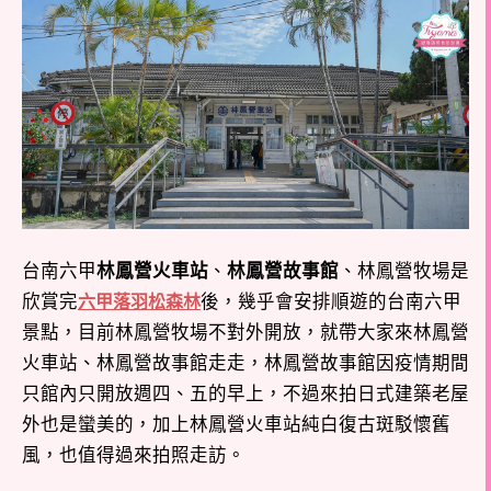
台南六甲
林鳳營火車站
、
林鳳營故事館
、林鳳營牧場是
欣賞完
後，幾乎會安排順遊的台南六甲
六甲落羽松森林
景點，目前林鳳營牧場不對外開放，就帶大家來林鳳營
火車站、林鳳營故事館走走，林鳳營故事館因疫情期間
只館內只開放週四、五的早上，不過來拍日式建築老屋
外也是蠻美的，加上林鳳營火車站純白復古斑駁懷舊
風，也值得過來拍照走訪。