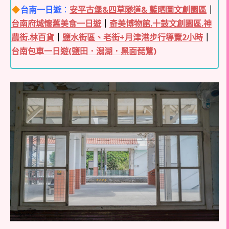
台南一日遊
：
安平古堡&四草隧道& 藍晒圖文創園區
｜
台南府城懷舊美食一日遊
｜
奇美博物館.十鼓文創園區.神
農街.林百貨
｜
鹽水街區、老街+月津港步行導覽2小時
｜
台南包車一日遊(鹽田．潟湖．黑面琵鷺)