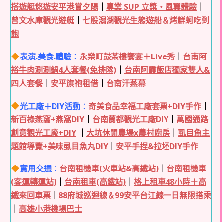
搭遊艇悠遊安平港賞夕陽
｜
專業 SUP 立槳・風翼體驗
｜
曾文水庫觀光遊艇
｜
七股潟湖觀光生態遊船＆烤鮮蚵吃到
飽
表演.美食.體驗
：
永樂町鼓茶樓饗宴＋Live秀
｜
台南阿
裕牛肉涮涮鍋4人套餐(免排隊)
｜
台南阿霞飯店獨家雙人&
四人套餐
｜
安平旗袍租借
｜
台南汗蒸幕
光工廠＋DIY活動
：
奇美食品幸福工廠套票+DIY手作
｜
新百祿燕窩+燕窩DIY
｜
台南蘭都觀光工廠DIY
｜
萬國通路
創意觀光工廠+DIY
｜
大坑休閒農場x農村廚房
｜
虱目魚主
題館導覽+美味虱目魚丸DIY
｜
安平手捏&拉坯DIY手作
實用交通
：
台南租機車(火車站&高鐵站)
｜
台南租機車
(客運轉運站)
｜
台南租車(高鐵站)
｜
格上租車48小時＋高
鐵來回車票
｜
88府城巡迴線＆99安平台江線一日無限搭乘
｜
高雄小港機場巴士