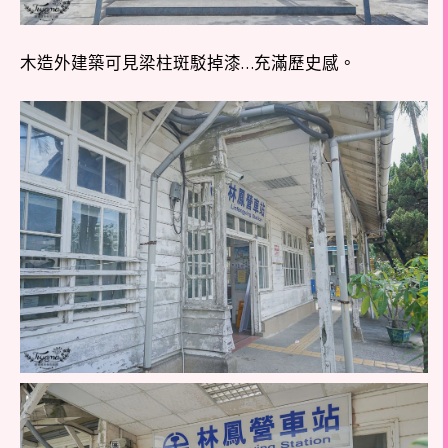
木造外建築可見梁柱斑駁掉漆…充滿歷史感。