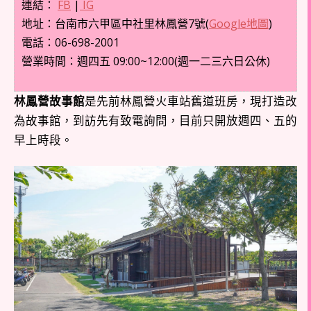
連結：
FB
|
IG
地址：台南市六甲區中社里林鳳營7號(
Google地圖
)
電話：06-698-2001
營業時間：週四五 09:00~12:00(週一二三六日公休)
林鳳營故事館
是先前林鳳營火車站舊道班房，現打造改
為故事館，到訪先有致電詢問，目前只開放週四、五的
早上時段。