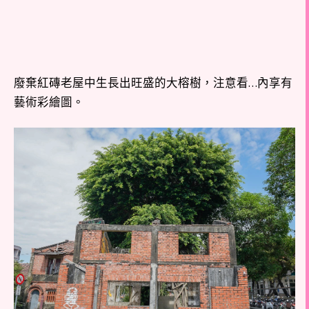
廢棄紅磚老屋中生長出旺盛的大榕樹，注意看…內享有
藝術彩繪圖。