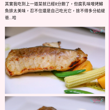
其實我吃到上一道菜就已經8分飽了，但
腐乳味噌烤鱘
魚排
太美味，忍不住還是自己吃光它，捨不得多分給緹
爸…哈