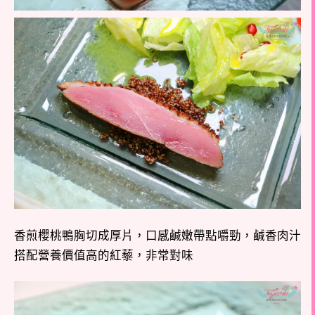
香煎櫻桃鴨胸切成厚片，口感鹹嫩帶點嚼勁，鹹香肉汁
搭配營養價值高的紅藜，非常對味