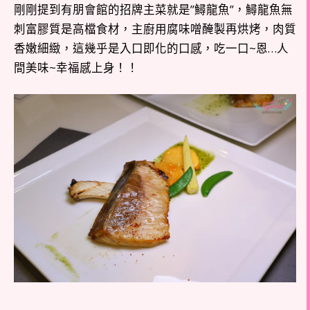
剛剛提到有朋會館的招牌主菜就是”鱘龍魚”，鱘龍魚無
刺富膠質是高檔食材，主廚用腐味噌醃製再烘烤，肉質
香嫩細緻，這幾乎是入口即化的口感，吃一口~恩…人
間美味~幸福感上身！！