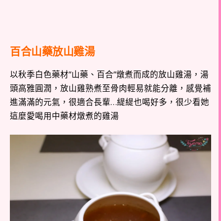
百合山藥放山雞湯
以秋季白色藥材”山藥、百合”燉煮而成的放山雞湯，湯
頭高雅圓潤，放山雞熟煮至骨肉輕易就能分離，感覺補
進滿滿的元氣，很適合長輩…緹緹也喝好多，很少看她
這麼愛喝用中藥材燉煮的雞湯