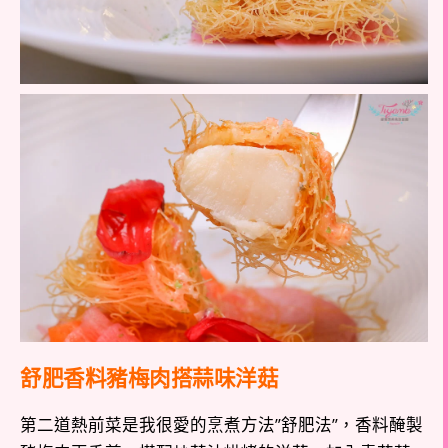
舒肥香料豬梅肉搭蒜味洋菇
第二道熱前菜是我很愛的烹煮方法”舒肥法”，香料醃製