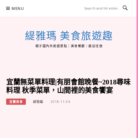
Skip
MENU
to
content
緹雅瑪 美食旅遊趣
親子國內外旅遊景點｜美食餐廳｜飯店住宿
宜蘭無菜單料理|有朋會館晚餐~2018尋味
料理 秋季菜單，山間裡的美食饗宴
宜蘭美食
緹雅編
2018-11-04