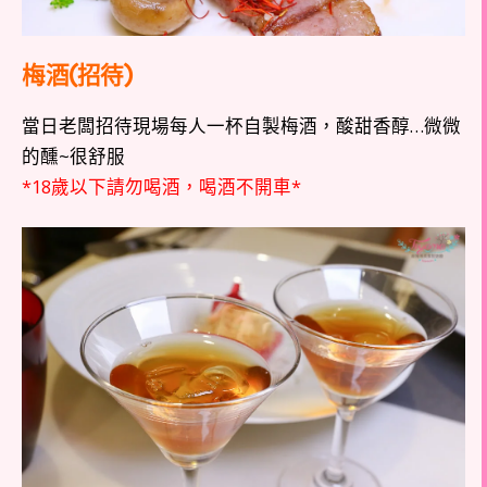
梅酒(招待)
當日老闆招待現場每人一杯自製梅酒，酸甜香醇…微微
的醺~很舒服
*18歲以下請勿喝酒，喝酒不開車*