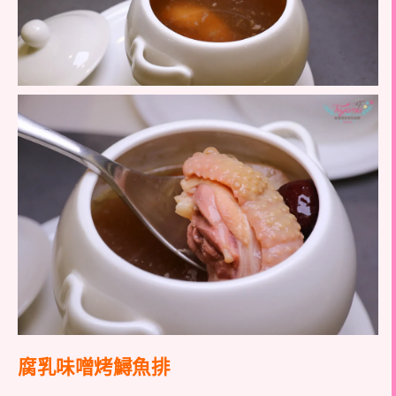
腐乳味噌烤鱘魚排