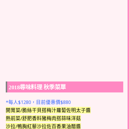
2018尋味料理 秋季菜單
*每人$1280，目前優惠價$880
開胃菜/脆絲干貝搭梅汁蘿蔔佐明太子醬
熱前菜/舒肥香料豬梅肉搭蒜味洋菇
沙拉/鴨胸紅藜沙拉佐百香果油醋醬