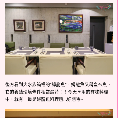
後方看到大水族箱裡的”鱘龍魚”，鱘龍魚又稱皇帝魚，
它的養殖環境條件相當嚴苛！！今天享用的尋味料理
中，就有一道是鱘龍魚料理哦…好期待~