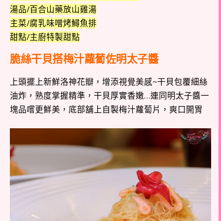
湯品/百合山藥放山雞湯
主菜/腐乳味噌烤鱘魚排
甜點/主廚特製甜點
脆絲干貝搭梅汁蘿蔔佐明太子醬
上頭擺上新鮮洛神花瓣，增添視覺美感~干貝包覆細絲
油炸，熟度掌握精準，干貝厚實香嫩…連同明太子醬一
塊品嚐更鮮美，底部舖上自製梅汁蘿蔔片，爽口開胃