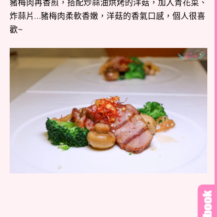
豬梅肉再香煎，搭配炒蒜油烘烤的洋菇，加入青花菜、
炸蒜片…豬梅肉柔軟香嫩，洋菇的香氣口感，個人很喜
歡~