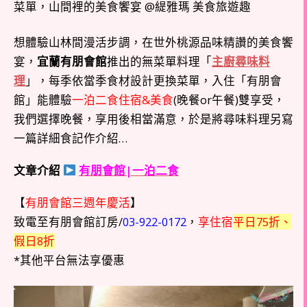
想體驗山林間漫活步調，在世外桃源品味精讚的美食饗
宴，
宜蘭有朋會館
推出的無菜單料理「
主廚尋味料
理
」，每季依當季食材設計更換菜單，入住「有朋會
館」能體驗
一泊二食住宿&美食
(晚餐or午餐)雙享受，
我們選擇晚餐，享用後相當滿意，於是將尋味料理另寫
一篇詳細食記作介紹…
文章介紹
有朋會館|一泊二食
【
有朋會館三週年慶活
】
致電至有朋會館訂房/
03-922-0172
，
享住宿
平日75折、
假日8折
*其他平台無法享優惠