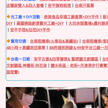
店獨家雙人&四人套餐
｜
安平旗袍租借
｜
台南汗蒸幕
光工廠＋DIY活動
：
奇美食品幸福工廠套票+DIY手作
｜
新
DIY
｜
萬國通路創意觀光工廠+DIY
｜
大坑休閒農場x農村廚
｜
安平手捏&拉坯DIY手作
實用交通
：
台南租機車(火車站&高鐵站)
｜
台南租機車(客
48小時＋高鐵來回車票
｜
88府城巡迴線＆99安平台江線一
台南一日遊
：
安平古堡&四草隧道& 藍晒圖文創園區
｜
台
文創園區.神農街.林百貨
｜
鹽水街區、老街+月津港步行導覽
面琵鷺)