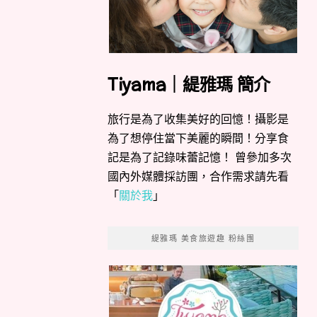
Tiyama｜緹雅瑪 簡介
旅行是為了收集美好的回憶！攝影是
為了想停住當下美麗的瞬間！分享食
記是為了記錄味蕾記憶！ 曾參加多次
國內外媒體採訪團，合作需求請先看
「
關於我
」
緹雅瑪 美食旅遊趣 粉絲團