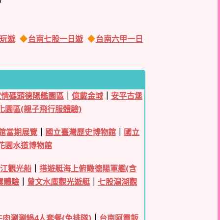
0
玩遊
台南七股一日遊
台南六甲一日
定情碼頭德陽艦園區
｜
億載金城
｜
安平古堡
化園區(親子飛行服體驗)
館當期展覽
｜
國立臺灣歷史博物館
｜
國立
花園水道博物館
台江觀光船
｜
搭遊艇海上俯瞰德陽軍艦(含
翼體驗
｜
曾文水庫觀光遊艇
｜
七股潟湖觀
肉涮涮鍋4人套餐(免排隊)
｜
台南阿霞飯