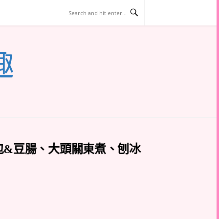
趣
包&豆腸、大頭關東煮、刨冰