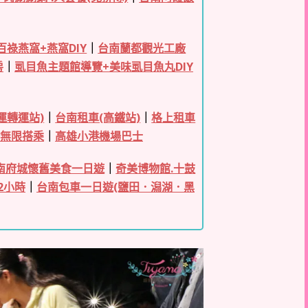
百祿燕窩+燕窩DIY
｜
台南蘭都觀光工廠
房
｜
虱目魚主題館導覽+美味虱目魚丸DIY
運轉運站)
｜
台南租車(高鐵站)
｜
格上租車
日無限搭乘
｜
高雄小港機場巴士
南府城懷舊美食一日遊
｜
奇美博物館.十鼓
2小時
｜
台南包車一日遊(鹽田．潟湖．黑