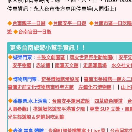
永大夜市營業時間：週一、四、六、日 ，18:00~00:0
停車資訊：永大夜市後方專用停車場(大同街上)
台南親子一日遊
台南安平一日遊
台南市區一日吃喝
遊
台南官田一日遊
更多台南旅遊小幫手資訊！！
遊樂門票
：
十鼓文創園區
｜
頑皮世界野生動物園(
｜
安平
｜
安平樹屋
｜
赤崁樓
｜
南瀛天文館
｜
走馬瀨農場
｜
水交社文
博物館門票
：
奇美博物館常設展
｜
臺南市美術館一館＆二
臺灣史前文化博物館南科考古館
｜
左鎮化石博物館
｜｜
山上
乘船票.水上活動
：
台南安平運河遊船
｜
四草綠色隧道
｜
入園參觀)
｜
搭遊艇悠遊安平港賞夕陽
｜
專業 SUP 立槳・風
光生態遊船＆烤鮮蚵吃到飽
表演.美食.體驗
：
永樂町鼓茶樓饗宴＋Live秀
｜
台南阿裕牛