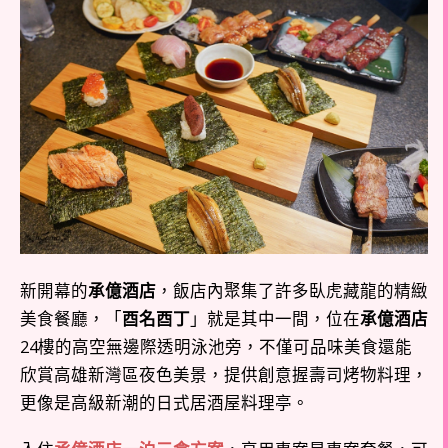
新開幕的
承億酒店
，飯店內聚集了許多臥虎藏龍的精緻
美食餐廳，「
酉名酉丁
」就是其中一間，位在
承億酒店
24樓的高空無邊際透明泳池旁，不僅可品味美食還能
欣賞高雄新灣區夜色美景，提供創意握壽司烤物料理，
更像是高級新潮的日式居酒屋料理亭。