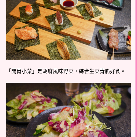
「開胃小菜」是胡麻風味野菜，綜合生菜青脆好食。