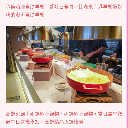
承億酒店自助早餐｜貳陸日全食，比漢來海港早餐還好
吃的澎湃自助早餐
高雄火鍋｜兩鍋極上鍋物．両鍋極上鍋物，當日壽星幾
歲生日送幾隻蝦，高雄精品火鍋推薦