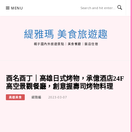
Skip
MENU
to
content
緹雅瑪 美食旅遊趣
親子國內外旅遊景點｜美食餐廳｜飯店住宿
酉名酉丁｜高雄日式烤物，承億酒店24F
高空景觀餐廳，創意握壽司烤物料理
高雄美食
緹雅編
2023-03-07