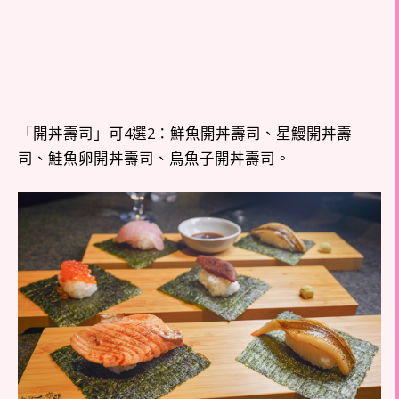
「開丼壽司」可4選2：鮮魚開丼壽司、星鰻開丼壽
司、鮭魚卵開丼壽司、烏魚子開丼壽司。