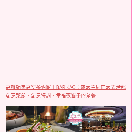
高雄絕美高空餐酒館｜BAR KAO：旅義主廚的義式港都
創意菜餚、創意特調，幸福夜貓子的聚餐