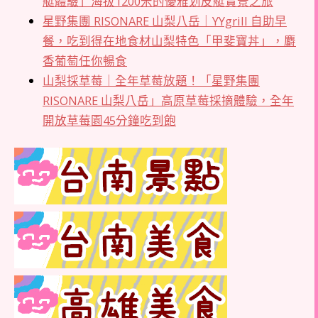
艇體驗」海拔1200米的優雅划皮艇賞景之旅
星野集團 RISONARE 山梨八岳｜YYgrill 自助早
餐，吃到得在地食材山梨特色「甲斐寶丼」，麝
香葡萄任你暢食
山梨採草莓｜全年草莓放題！「星野集團
RISONARE 山梨八岳」高原草莓採摘體驗，全年
開放草莓園45分鐘吃到飽