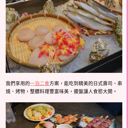
我們享用的
一泊二食
方案，能吃到精美的日式壽司、串
燒、烤物，整體料理豐富味美，擺盤讓人食慾大開。