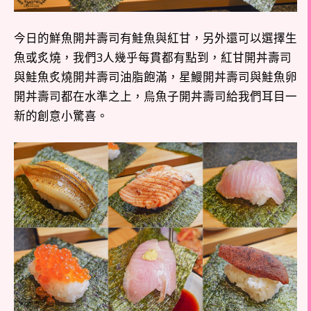
今日的鮮魚開丼壽司有鮭魚與紅甘，另外還可以選擇生
魚或炙燒，我們3人幾乎每貫都有點到，紅甘開丼壽司
與鮭魚炙燒開丼壽司油脂飽滿，星鰻開丼壽司與鮭魚卵
開丼壽司都在水準之上，烏魚子開丼壽司給我們耳目一
新的創意小驚喜。