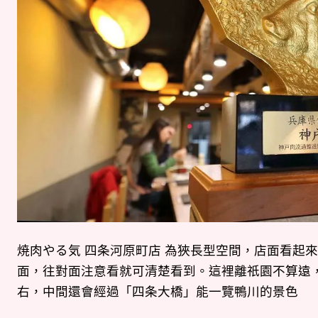
焼肉やる気 四条河原町店 為狹長型空間，店面看起
面，往對面注意看就可清楚看到。這裡離祇園不算遠，
右，中間還會經過「四条大橋」能一覽鴨川的景色