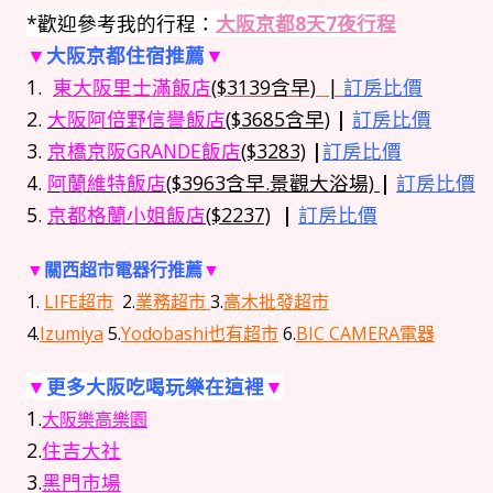
*歡迎參考我的行程：
大阪京都8天7夜行程
▼
大阪京都住宿推薦
▼
1.
東大阪里士滿飯店
($3139含早)
|
訂房比價
2.
大阪阿倍野信譽飯店
($3685含早)
|
訂房比價
3.
京橋京阪GRANDE飯店
($3283)
|
訂房比價
4.
阿蘭維特飯店
($3963含早.景觀大浴場)
|
訂房比價
5.
京都格蘭小姐飯店
($2237)
|
訂房比價
▼
關西超市電器行推薦
▼
1.
LIFE超市
2.
業務超市
3.
高木批發超市
4.
Izumiya
5.
Yodobashi也有超市
6.
BIC CAMERA電器
▼
更多大阪吃喝玩樂在這裡
▼
1.
大阪樂高樂園
2.
住吉大社
3.
黑門市場