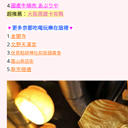
4.
國產牛燒肉 あぶりや
超推薦：
大阪周遊卡攻略
▼
更多京都吃喝玩樂在這裡
▼
1.
金閣寺
2.
北野天滿宮
3.
伏見稻荷神社前街頭美食
4.
嵐山商店街
5.
新京極通