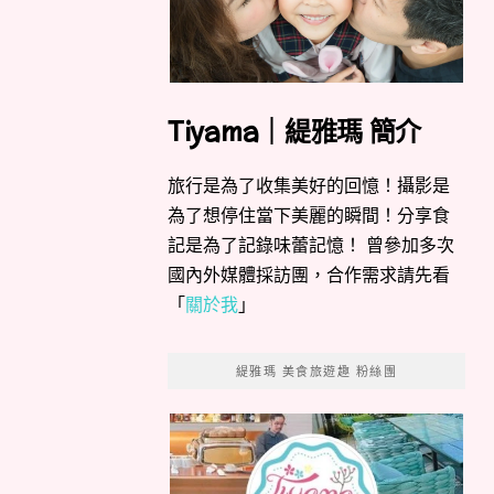
Tiyama｜緹雅瑪 簡介
旅行是為了收集美好的回憶！攝影是
為了想停住當下美麗的瞬間！分享食
記是為了記錄味蕾記憶！ 曾參加多次
國內外媒體採訪團，合作需求請先看
「
關於我
」
緹雅瑪 美食旅遊趣 粉絲團