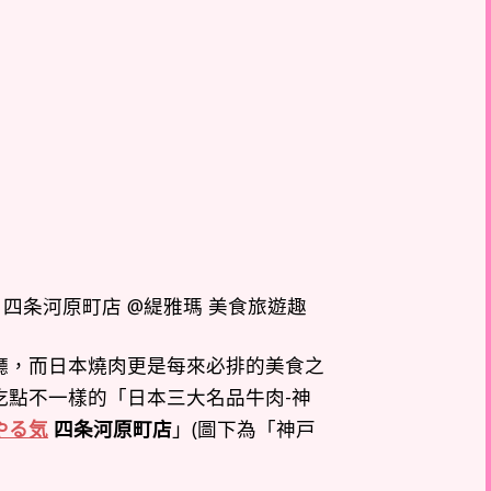
廳，而日本燒肉更是每來必排的美食之
吃點不一樣的「日本三大名品牛肉-神
やる気
四条河原町店
」(圖下為「神戸