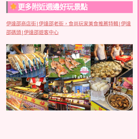
更多附近週邊好玩景點
伊達邵商店街|伊達邵老街，食尚玩家美食推薦特輯|伊達
邵碼頭|伊達邵遊客中心