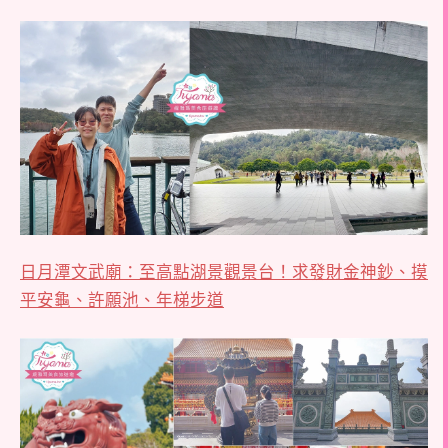
日月潭文武廟：至高點湖景觀景台！求發財金神鈔、摸
平安龜、許願池、年梯步道