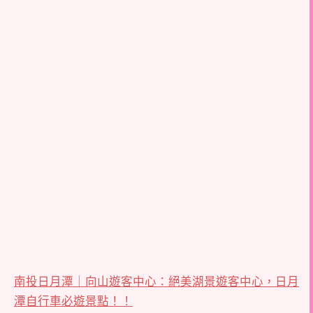
南投日月潭｜向山遊客中心：絕美湖景遊客中心，日月
潭自行車必遊景點！！