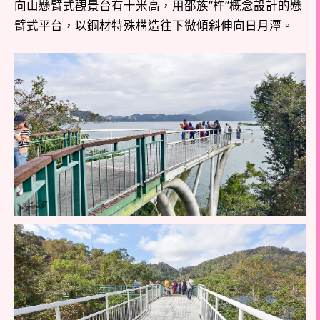
向山懸臂式觀景台有十米高，用邵族”杵”概念設計的懸
臂式平台，以鋼材特殊構造往下微傾斜伸向日月潭。