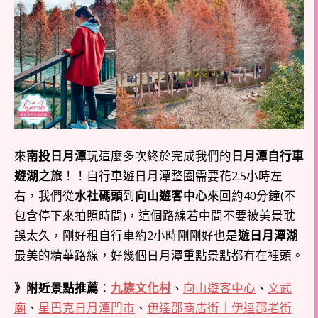
來
南投日月潭
玩這麼多次終於完成我們的
日月潭自行車
遊湖之旅
！！自行車遊日月潭整圈需要花2.5小時左
右，我們從
水社碼頭
到
向山遊客中心
來回約40分鐘(不
包含停下來拍照時間)，這個路線若中間不要被美景耽
誤太久，剛好租自行車約2小時剛剛好也是
遊日月潭湖
最美的精華路線，好幾個日月潭重點景點都有在裡頭。
》附近景點推薦
：
九族文化村
、
向山遊客中心
、
文武
廟
、
星巴克日月潭門市
、
伊達邵商店街｜伊達邵老街