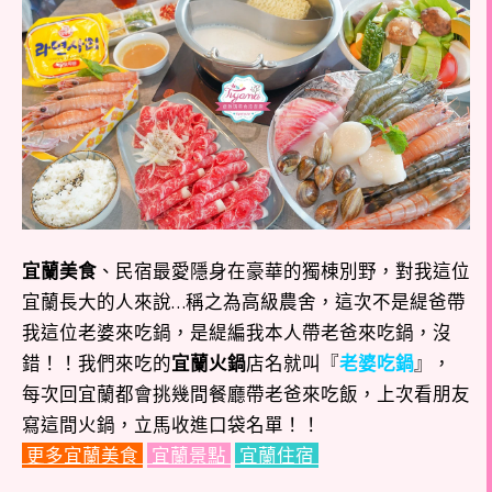
宜蘭美食
、民宿最愛隱身在豪華的獨棟別野，對我這位
宜蘭長大的人來說…稱之為高級農舍，這次不是緹爸帶
我這位老婆來吃鍋，是緹編我本人帶老爸來吃鍋，沒
錯！！我們來吃的
宜蘭火鍋
店名就叫『
老婆吃鍋
』，
每次回宜蘭都會挑幾間餐廳帶老爸來吃飯，上次看朋友
寫這間火鍋，立馬收進口袋名單！！
更多宜蘭美食
宜蘭景點
宜蘭住宿