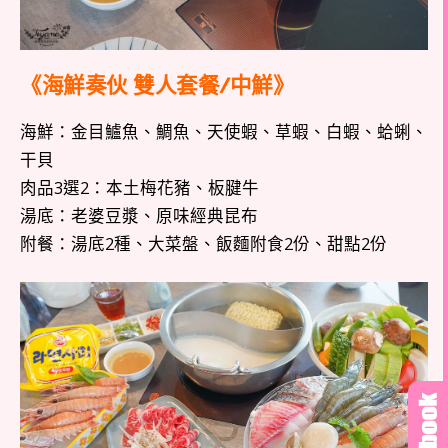
《海鮮奏伙 雙人套餐/中鮮》
海鮮：金目鱸魚、鯛魚、天使蝦、草蝦、白蝦、蛤蜊、
干貝
肉品3選2：本土梅花豬、板腱牛
湯底：老婆豆漿、原味經典昆布
附餐：湯底2種、大菜盤、飯麵附食2份、甜點2份