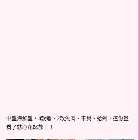
中盤海鮮盤，4款蝦、2款魚肉、干貝、蛤蜊，這份量
看了就心花怒放！！