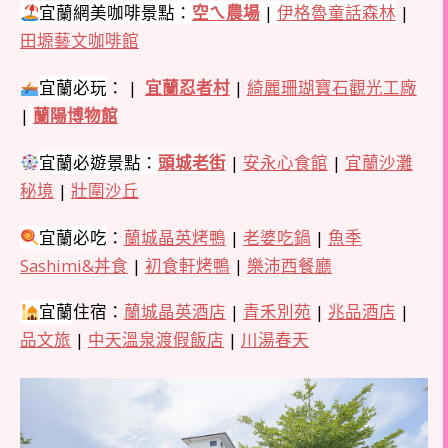
宜蘭網美咖啡景點：
空ㄟ農場
|
伊格魯童話森林
|
田塬藝文咖啡館
宜蘭
必玩
： |
宜蘭忍者村
|
綺麗珊瑚寶石觀光工廠
|
蘭陽博物館
宜蘭
必遊景點：
頭城老街
|
安永心食館
|
宜蘭沙灘
秘境
|
壯圍沙丘
宜蘭
必吃
：
蘭城晶英烤鴨
|
老婆吃鍋
|
魚季
Sashimi&丼食
|
初食軒烤鴨
|
樂沛西餐廳
宜蘭
住宿：
蘭城晶英酒店
|
青禾別苑
|
兆品酒店
|
品文旅
|
中天溫泉渡假飯店
|
川湯春天