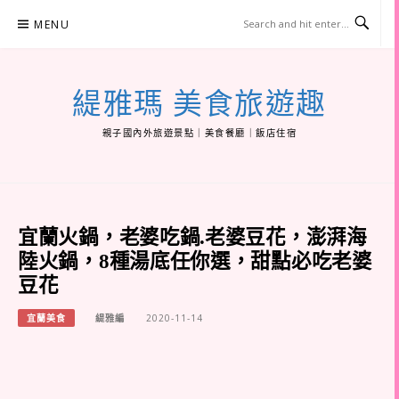
Skip
MENU
to
content
緹雅瑪 美食旅遊趣
親子國內外旅遊景點｜美食餐廳｜飯店住宿
宜蘭火鍋，老婆吃鍋.老婆豆花，澎湃海
陸火鍋，8種湯底任你選，甜點必吃老婆
豆花
宜蘭美食
緹雅編
2020-11-14