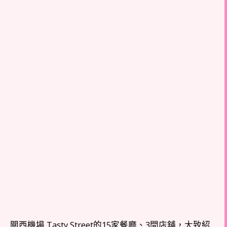
關西機場 Tasty Street的15家餐廳、3間店舖，大致紹