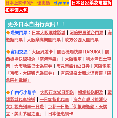
日本各家藥妝電器折
日本上網卡9折｜優惠碼：
tiyama
扣券懶人包
更多日本自由行資訊！！
遊樂門票
：
日本大阪環球影城
｜
阿倍野展望台門票
｜
海
遊館門票
｜
大阪樂高樂園門票
｜
枚方公園入園門票
實用交通
：
大阪周遊卡
｜
關西機場快線 HARUKA
｜
關
西機場快線特急「南海電鐵」
｜
大阪租車
｜
利木津巴士車
票
｜
大阪地鐵巴士乘車券
｜
阪急電鐵1&2日券
｜
京阪電車
「京都・大阪觀光乘車券」
｜
有馬溫泉太閤之湯套票「阪
急阪神電鐵」
自由行小幫手
：
大阪行李當日配送
｜
機場接送服務
｜
環
球影城包車接送
｜
一日客製化包車
｜
海之京都《神隱少
女》觀光列車一日遊
｜
京都一日遊「伊根灣遊船・天橋
立・美山茅屋之里」
｜
日本優惠網卡