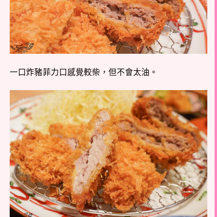
一口炸豬菲力口感覺較柴，但不會太油。