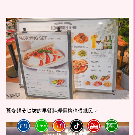
蕎麥麵
そじ坊
的早餐料理價格也很親民。