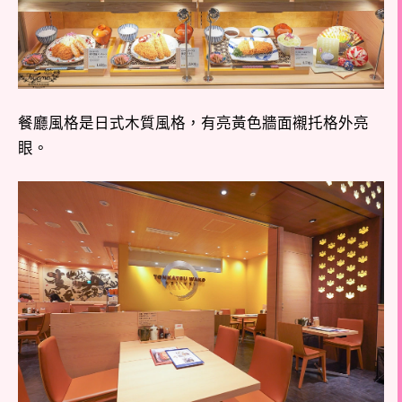
餐廳風格是日式木質風格，有亮黃色牆面襯托格外亮
眼。