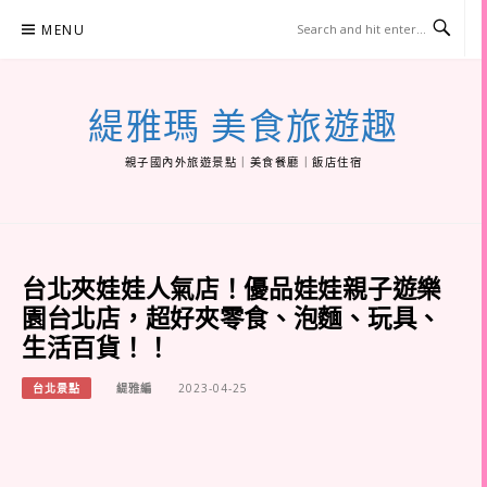
Skip
MENU
to
content
緹雅瑪 美食旅遊趣
親子國內外旅遊景點｜美食餐廳｜飯店住宿
台北夾娃娃人氣店！優品娃娃親子遊樂
園台北店，超好夾零食、泡麵、玩具、
生活百貨！！
台北景點
緹雅編
2023-04-25