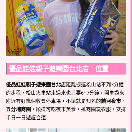
優品娃娃親子遊樂園台北店｜位置
優品娃娃親子遊樂園台北店
距離捷運松山站不到3分鐘
的步程，松山火車站走過來也只要6~7分鐘，開車過來
附近有好幾個收費停車場，不遠就是知名的
饒河夜市
、
五分埔商圈
，順道可吃夜市美食，逛商圈玩衣服，安排
半日一日遊超合適。