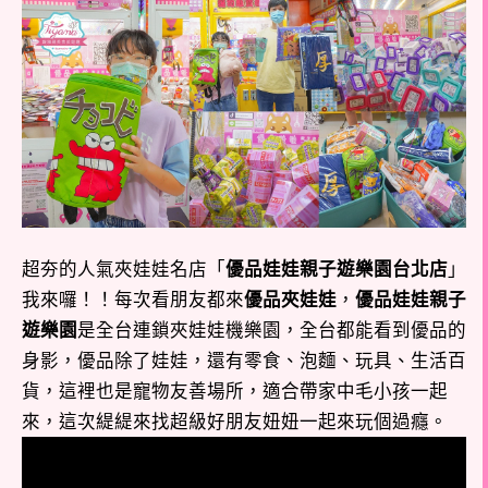
超夯的人氣夾娃娃名店「
優品娃娃親子遊樂園台北店
」
我來囉！！每次看朋友都來
優品夾娃娃
，
優品娃娃親子
遊樂園
是全台連鎖夾娃娃機樂園，全台都能看到優品的
身影，優品除了娃娃，還有零食、泡麵、玩具、生活百
貨，這裡也是寵物友善場所，適合帶家中毛小孩一起
來，這次緹緹來找超級好朋友妞妞一起來玩個過癮。