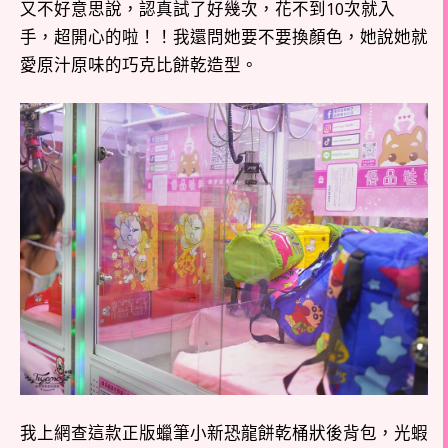
又不好意思說，認真試了好幾次，花不到10次就入
手，超開心的啦！！我還問她要不要換顏色，她說她就
愛原汁原味的巧克比餅乾造型。
我上網查這款正版蠟筆小新恐龍餅乾桶狀後背包，光蝦