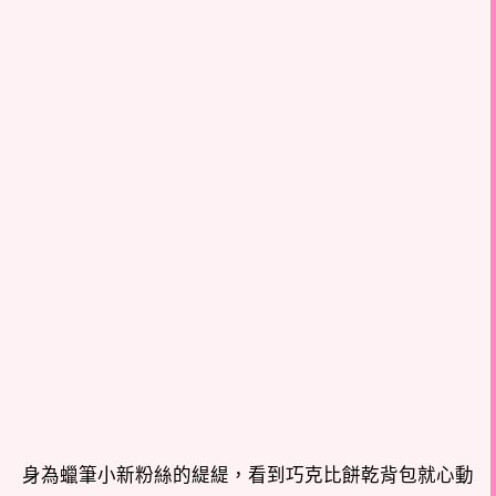
身為蠟筆小新粉絲的緹緹，看到巧克比餅乾背包就心動