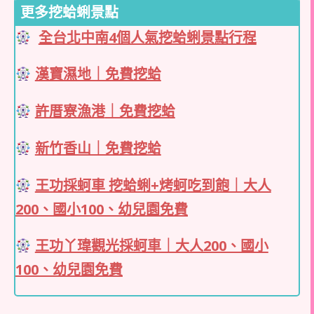
更多挖蛤蜊景點
全台北中南4個人氣挖蛤蜊景點行程
漢寶濕地｜免費挖蛤
許厝寮漁港
｜免費挖蛤
新竹香山｜免費挖蛤
王功採蚵車 挖蛤蜊+烤蚵吃到飽｜大人
200、國小100、幼兒園免費
王功丫瑋觀光採蚵車｜大人200、國小
100、幼兒園免費