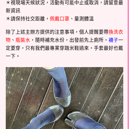
＊視現場天候狀況，活動有可能中止或取消，請留意最
新資訊
＊請保持社交距離，
佩戴口罩
、量測體溫
除了上述主辦方提供的注意事項，個人提醒要帶
換洗衣
物
、
瓶裝水
，隨時補充水份，出發前先上廁所，
襪子
一
定要穿，只有我們最專業穿踏米鞋過來，手套最好也戴
一下。