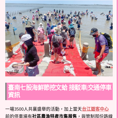
臺南七股海鮮節挖文蛤 接駁車|交通停車
資訊
一場3500人共襄盛舉的活動，加上當天
台江遊客中心
前的停車場有
社區農漁特產市集展售
，與管制部份路線