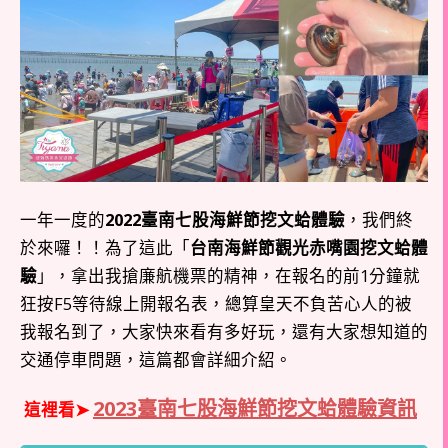
一年一度的
2022臺南七股海鮮節挖文蛤體驗
，我們終
於來囉！！為了這此「
台南海鮮節觀光赤嘴園挖文蛤體
驗
」，拿出我搶廉航機票的精神，在報名的前1分鐘就
狂按F5等待線上開報名表，總算皇天不負苦心人的被
我報名到了，大家快來看有多好玩，還有大家想知道的
交通停車問題，這篇都會詳細介紹。
2023臺南七股海鮮節挖文蛤體驗資訊
這裡看➤