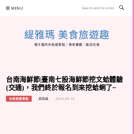
Skip
MENU
to
content
緹雅瑪 美食旅遊趣
親子國內外旅遊景點｜美食餐廳｜飯店住宿
台南海鮮節|臺南七股海鮮節挖文蛤體驗
(交通)，我們終於報名到來挖蛤蜊了~
台南旅遊景點
緹雅編
2023-09-15