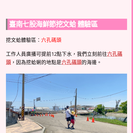
臺南七股海鮮節挖文蛤 體驗區
挖文蛤體驗區：
六孔碼頭
工作人員廣播可提前12點下水，我們立刻前往
六孔碼
頭
，因為挖蛤蜊的地點是
六孔碼頭
的海邊。