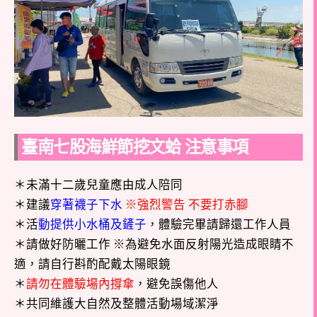
臺南七股海鮮節挖文蛤 注意事項
＊未滿十二歲兒童應由成人陪同
＊建議
穿著襪子下水
※強烈警告 不要打赤腳
＊活
動提供小水桶及鏟子
，體驗完畢請歸還工作人員
＊請做好防曬工作 ※為避免水面反射陽光造成眼睛不
適，請自行斟酌配戴太陽眼鏡
＊
請勿在體驗場內撐傘
，避免誤傷他人
＊共同維護大自然及整體活動場域潔淨