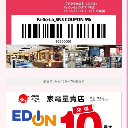
愛電王 免稅10%+7%優惠劵