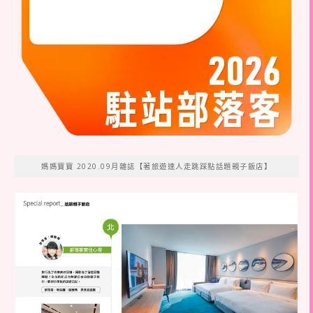
媽媽寶寶 2020.09月雜誌【著旅遊達人走跳踩點話題親子飯店】