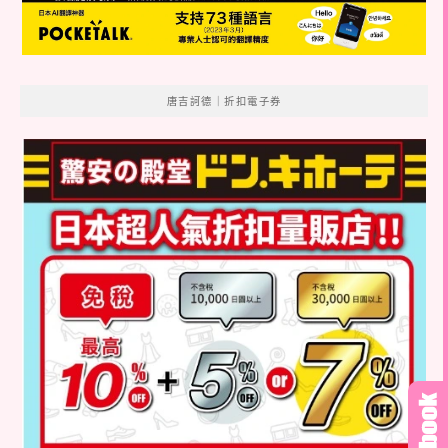
唐吉訶德｜折扣電子券