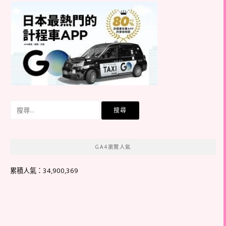
搜
尋
關
鍵
GA4瀏覽人氣
字:
累積人氣：34,900,369