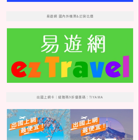
易遊網 國內外機票&訂房比價
出國上網卡｜緹雅瑪9折優惠碼：TIYAMA