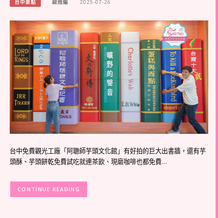
台中景點
緹雅編
2025-07-26
台中免費觀光工廠「阿聰師芋頭文化館」有好拍的巨大出書牆，還有芋
頭酥、芋頭餅乾免費試吃就連茶飲、現磨咖啡也都免費…
CONTINUE READING