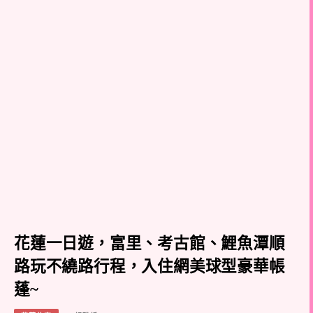
花蓮一日遊，富里、考古館、鯉魚潭順
路玩不繞路行程，入住網美球型豪華帳
蓬~