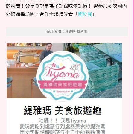
的瞬間！分享食記是為了記錄味蕾記憶！ 曾參加多次國內
外媒體採訪團，合作需求請先看「
關於我
」
緹雅瑪 美食旅遊趣 粉絲團