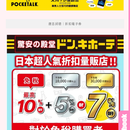
唐吉訶德｜折扣電子券