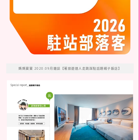
媽媽寶寶 2020.09月雜誌【著旅遊達人走跳踩點話題親子飯店】