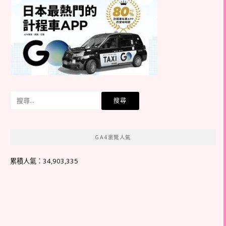
搜
尋
關
鍵
GA4瀏覽人氣
字:
累積人氣：34,903,335