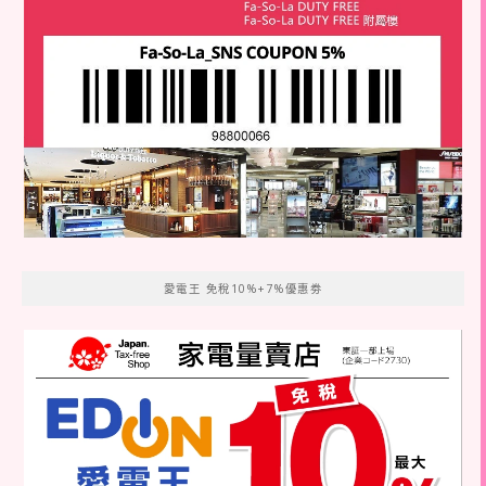
愛電王 免稅10%+7%優惠劵