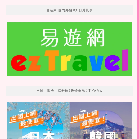
易遊網 國內外機票&訂房比價
出國上網卡｜緹雅瑪9折優惠碼：TIYAMA