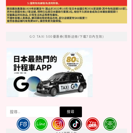
GO TAXI 500優惠券(限新註冊/下載7日內生效)
搜
尋
關
鍵