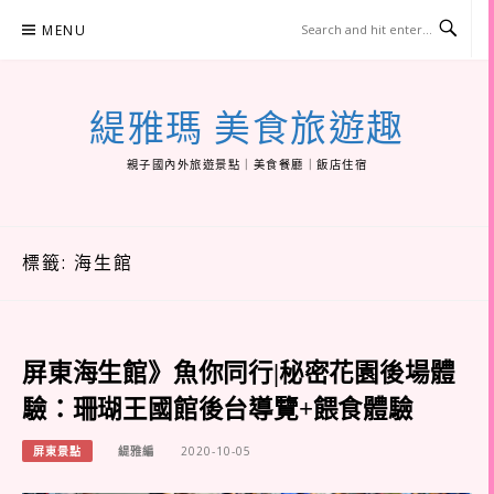
Skip
MENU
to
content
緹雅瑪 美食旅遊趣
親子國內外旅遊景點｜美食餐廳｜飯店住宿
標籤:
海生館
屏東海生館》魚你同行|秘密花園後場體
驗：珊瑚王國館後台導覽+餵食體驗
屏東景點
緹雅編
2020-10-05