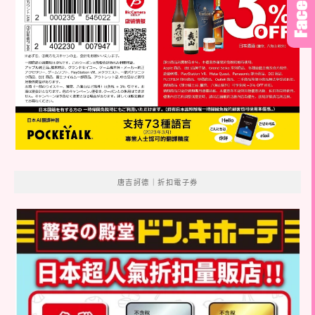
唐吉訶德｜折扣電子券