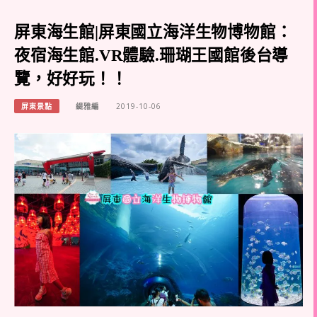
屏東海生館|屏東國立海洋生物博物館：
夜宿海生館.VR體驗.珊瑚王國館後台導
覽，好好玩！！
屏東景點
緹雅編
2019-10-06