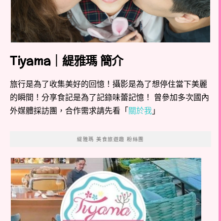
Tiyama｜緹雅瑪 簡介
旅行是為了收集美好的回憶！攝影是為了想停住當下美麗
的瞬間！分享食記是為了記錄味蕾記憶！ 曾參加多次國內
外媒體採訪團，合作需求請先看「
關於我
」
緹雅瑪 美食旅遊趣 粉絲團