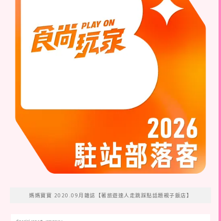
媽媽寶寶 2020.09月雜誌【著旅遊達人走跳踩點話題親子飯店】