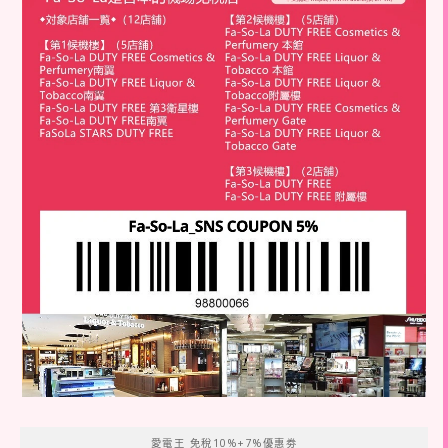
愛電王 免稅10%+7%優惠劵