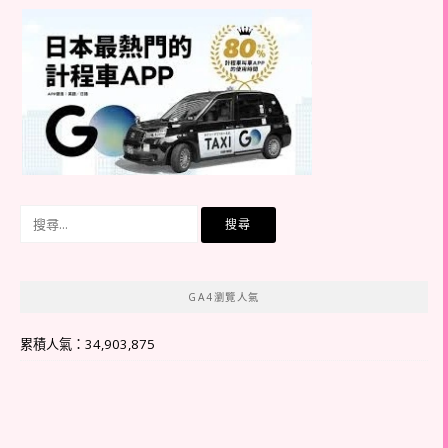
搜
尋
關
鍵
GA4瀏覽人氣
字:
累積人氣：34,903,875