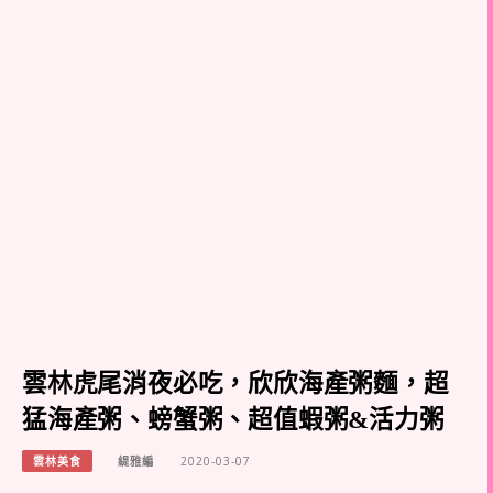
雲林虎尾消夜必吃，欣欣海產粥麵，超
猛海產粥、螃蟹粥、超值蝦粥&活力粥
雲林美食
緹雅編
2020-03-07