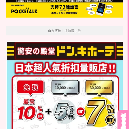
唐吉訶德｜折扣電子券