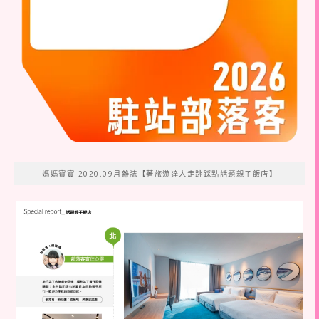
媽媽寶寶 2020.09月雜誌【著旅遊達人走跳踩點話題親子飯店】