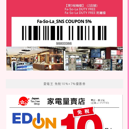
愛電王 免稅10%+7%優惠劵