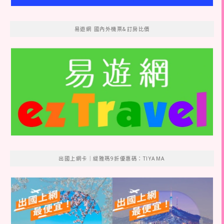
易遊網 國內外機票&訂房比價
出國上網卡｜緹雅瑪9折優惠碼：TIYAMA