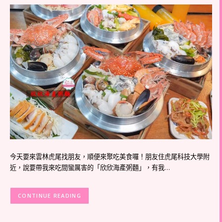
今天要來雲林虎尾找朋友，順便來聚吃美食囉！朋友住虎尾科技大學附
近，說要帶我來吃間蠻厲害的「欣欣海產粥麵」，有我…
CONTINUE READING