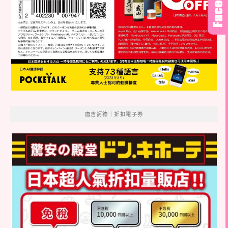
唐吉訶德｜折扣電子券