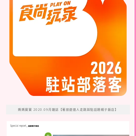
媽媽寶寶 2020.09月雜誌【著旅遊達人走跳踩點話題親子飯店】