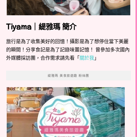
Tiyama｜緹雅瑪 簡介
旅行是為了收集美好的回憶！攝影是為了想停住當下美麗
的瞬間！分享食記是為了記錄味蕾記憶！ 曾參加多次國內
外媒體採訪團，合作需求請先看「
關於我
」
緹雅瑪 美食旅遊趣 粉絲團