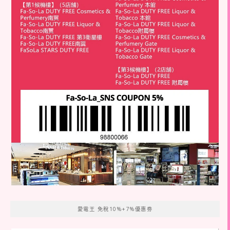
愛電王 免稅10%+7%優惠劵