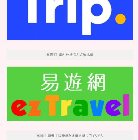
易遊網 國內外機票&訂房比價
出國上網卡｜緹雅瑪9折優惠碼：TIYAMA