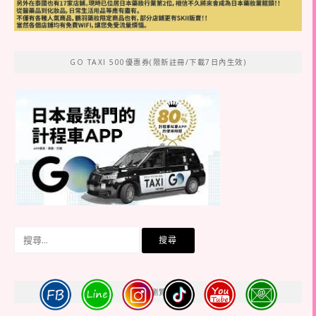
GO TAXI 500優惠券(限新註冊/下載7日內生效)
搜
尋
關
鍵
GA4瀏覽人氣
字: