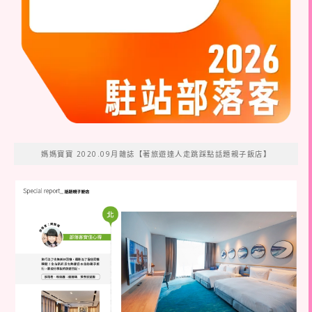
媽媽寶寶 2020.09月雜誌【著旅遊達人走跳踩點話題親子飯店】