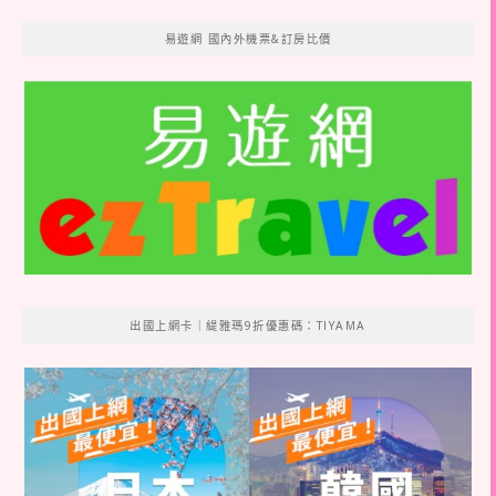
易遊網 國內外機票&訂房比價
出國上網卡｜緹雅瑪9折優惠碼：TIYAMA