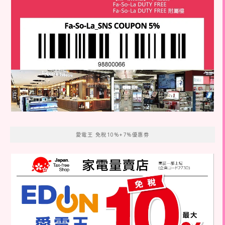
愛電王 免稅10%+7%優惠劵