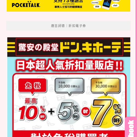
唐吉訶德｜折扣電子券