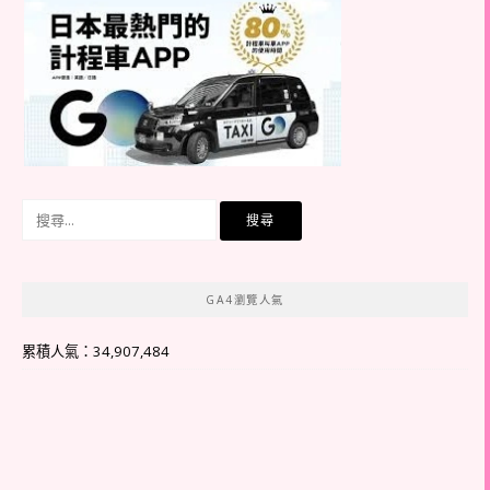
搜
尋
關
鍵
GA4瀏覽人氣
字:
累積人氣：34,907,484