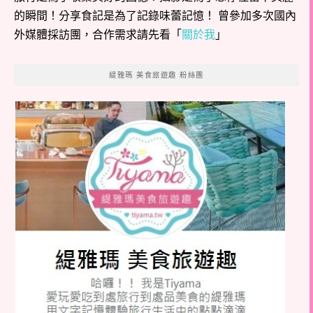
的瞬間！分享食記是為了記錄味蕾記憶！ 曾參加多次國內
外媒體採訪團，合作需求請先看「
關於我
」
緹雅瑪 美食旅遊趣 粉絲團