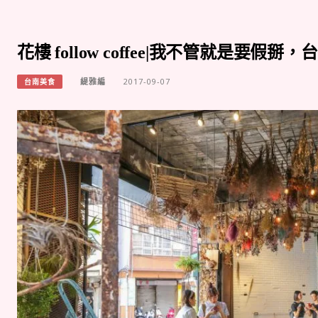
花樓 follow coffee|我不管就是要假掰
緹雅編
2017-09-07
台南美食