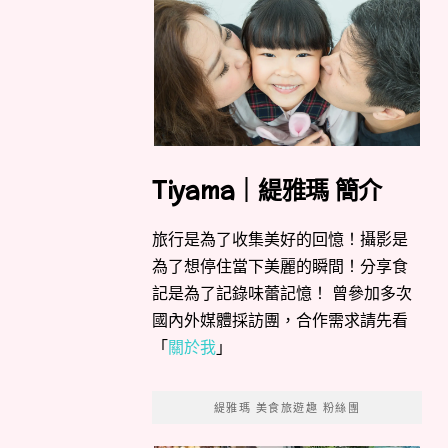
Tiyama｜緹雅瑪 簡介
旅行是為了收集美好的回憶！攝影是
為了想停住當下美麗的瞬間！分享食
記是為了記錄味蕾記憶！ 曾參加多次
國內外媒體採訪團，合作需求請先看
「
關於我
」
緹雅瑪 美食旅遊趣 粉絲團