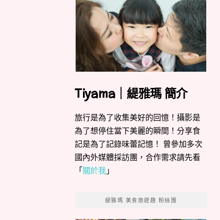
Tiyama｜緹雅瑪 簡介
旅行是為了收集美好的回憶！攝影是
為了想停住當下美麗的瞬間！分享食
記是為了記錄味蕾記憶！ 曾參加多次
國內外媒體採訪團，合作需求請先看
「
關於我
」
緹雅瑪 美食旅遊趣 粉絲團