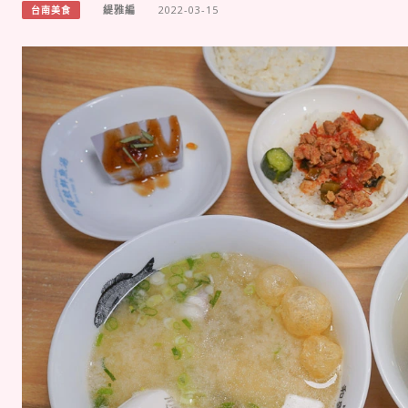
緹雅編
2022-03-15
台南美食