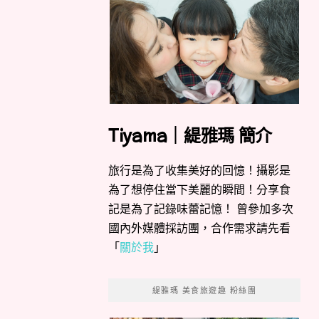
Tiyama｜緹雅瑪 簡介
旅行是為了收集美好的回憶！攝影是
為了想停住當下美麗的瞬間！分享食
記是為了記錄味蕾記憶！ 曾參加多次
國內外媒體採訪團，合作需求請先看
「
關於我
」
緹雅瑪 美食旅遊趣 粉絲團