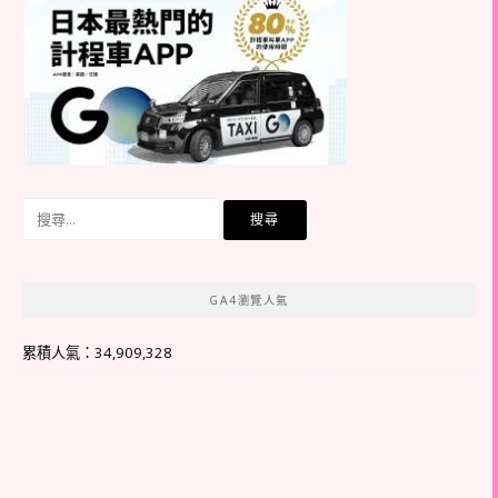
搜
尋
關
鍵
GA4瀏覽人氣
字:
累積人氣：34,909,328