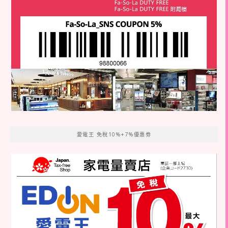
愛電王 免稅10%+7%優惠劵