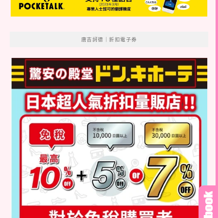
唐吉訶德｜折扣電子券