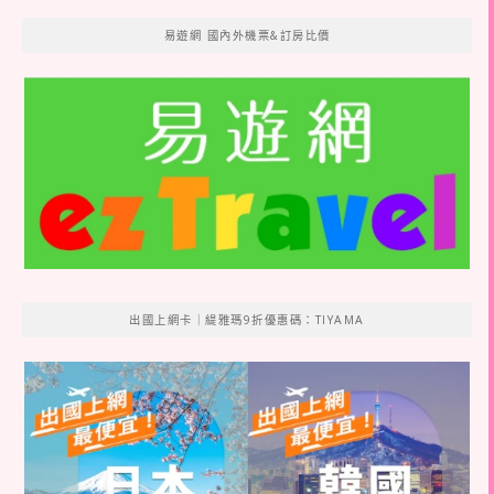
易遊網 國內外機票&訂房比價
出國上網卡｜緹雅瑪9折優惠碼：TIYAMA