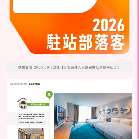
媽媽寶寶 2020.09月雜誌【著旅遊達人走跳踩點話題親子飯店】