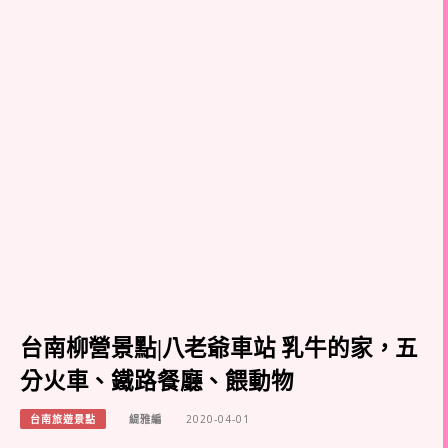
台南柳營景點|八老爺車站 乳牛的家，五
分火車、鐵路餐廳、餵動物
台南旅遊景點
緹雅編
2020-04-01