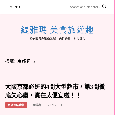
Skip
MENU
to
content
緹雅瑪 美食旅遊趣
親子國內外旅遊景點｜美食餐廳｜飯店住宿
標籤:
京都超市
大阪京都必逛的4間大型超市，第3間徹
底失心瘋，實在太便宜啦！！
大阪景點購物
緹雅編
2020-08-11