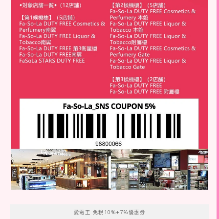
愛電王 免稅10%+7%優惠劵