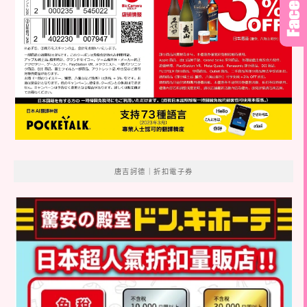
唐吉訶德｜折扣電子券