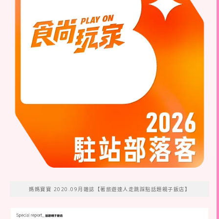
媽媽寶寶 2020.09月雜誌【著旅遊達人走跳踩點話題親子飯店】