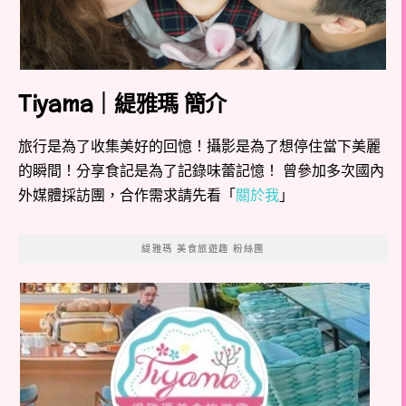
Tiyama｜緹雅瑪 簡介
旅行是為了收集美好的回憶！攝影是為了想停住當下美麗
的瞬間！分享食記是為了記錄味蕾記憶！ 曾參加多次國內
外媒體採訪團，合作需求請先看「
關於我
」
緹雅瑪 美食旅遊趣 粉絲團