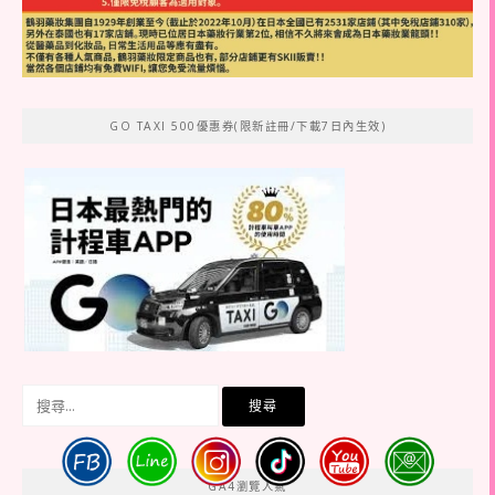
GO TAXI 500優惠券(限新註冊/下載7日內生效)
搜
尋
關
鍵
GA4瀏覽人氣
字: