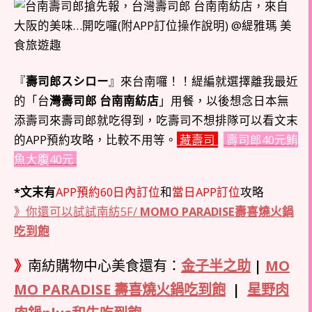
『
壽司郎スシロー
』來台南囉！！緹編就選擇離我最近
的「台
灣壽司郎 台南南紡店
」用餐，以後想念日本無
添壽司來壽司郎就吃得到，吃壽司不想排隊可以看文末
的APP預約攻略，比較不用等。
藏壽司
壽司郎40元鮪
魚大腹40元
*文末有
APP預約60日內訂位
和
當日APP訂位
攻略
》你還可以試試南紡5F/
MOMO PARADISE壽喜燒火鍋
吃到飽
》
南紡購物中心美食還有：
金子半之助
|
MO
MO PARADISE 壽喜燒火鍋吃到飽
|
星野肉