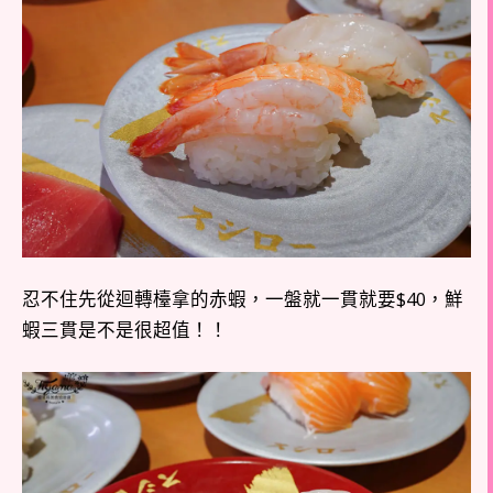
忍不住先從迴轉檯拿的赤蝦，一盤就一貫就要$40，鮮
蝦三貫是不是很超值！！