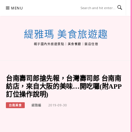
Skip
MENU
to
content
緹雅瑪 美食旅遊趣
親子國內外旅遊景點｜美食餐廳｜飯店住宿
台南壽司郎搶先報，台灣壽司郎 台南南
紡店，來自大阪的美味…開吃囉(附APP
訂位操作說明)
台南美食
緹雅編
2019-09-30