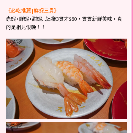
《必吃推薦|鮮蝦三貫》
赤蝦+鮮蝦+甜蝦…這樣3貫才$60，貫貫新鮮美味，真
的是相見恨晚！！