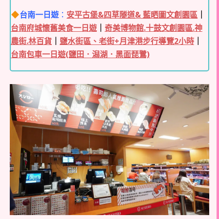
台南一日遊
：
安平古堡&四草隧道& 藍晒圖文創園區
｜
台南府城懷舊美食一日遊
｜
奇美博物館.十鼓文創園區.神
農街.林百貨
｜
鹽水街區、老街+月津港步行導覽2小時
｜
台南包車一日遊(鹽田．潟湖．黑面琵鷺)