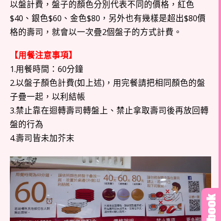
以盤計費，盤子的顏色分別代表不同的價格，紅色
$40、銀色$60、金色$80，另外也有幾樣是超出$80價
格的壽司，就會以一次疊2個盤子的方式計費。
【用餐注意事項】
1.用餐時間：60分鐘
2.以盤子顏色計費(如上述)，用完餐請把相同顏色的盤
子疊一起，以利結帳
3.禁止靠在迴轉壽司轉盤上、禁止拿取壽司後再放回轉
盤的行為
4.壽司皆未加芥末