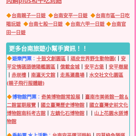
肉鍋plus和牛吃到飽
台南親子一日遊
台南安平一日遊
台南市區一日吃
喝玩遊
台南七股一日遊
台南六甲一日遊
台南官
田一日遊
更多台南旅遊小幫手資訊！！
遊樂門票
：
十鼓文創園區
｜
頑皮世界野生動物園(
｜
安
平定情碼頭德陽艦園區
｜
億載金城
｜
安平古堡
｜
安平樹屋
｜
赤崁樓
｜
南瀛天文館
｜
走馬瀨農場
｜
水交社文化園區
(親子飛行服體驗)
博物館門票
：
奇美博物館常設展
｜
臺南市美術館一館＆
二館當期展覽
｜
國立臺灣歷史博物館
｜
國立臺灣史前文化
博物館南科考古館
｜
左鎮化石博物館
｜｜
山上花園水道博
物館
乘船票.水上活動
：
台南安平運河遊船
｜
四草綠色隧道