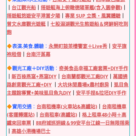
｜
台江觀光船
｜
搭遊艇海上俯瞰德陽軍艦(含入園參觀)
｜
搭遊艇悠遊安平港賞夕陽
｜
專業 SUP 立槳・風翼體驗
｜
曾文水庫觀光遊艇
｜
七股潟湖觀光生態遊船＆烤鮮蚵吃到
飽
表演.美食.體驗
：
永樂町鼓茶樓饗宴＋Live秀
｜
安平旗
袍租借
｜
台南汗蒸幕
觀光工廠＋DIY活動
：
奇美食品幸福工廠套票+DIY手作
｜
新百祿燕窩+燕窩DIY
｜
台南蘭都觀光工廠DIY
｜
萬國通
路創意觀光工廠+DIY
｜
大坑休閒農場x農村廚房
｜
虱目魚
主題館導覽+美味虱目魚丸DIY
｜
安平手捏&拉坯DIY手作
實用交通
：
台南租機車(火車站&高鐵站)
｜
台南租機車
(客運轉運站)
｜
台南租車(高鐵站)
｜
格上租車48小時＋高
鐵來回車票
｜
88府城巡迴線＆99安平台江線一日無限搭乘
｜
高雄小港機場巴士