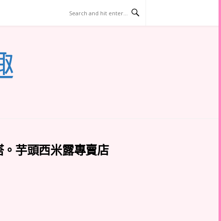
趣
塔。芋頭西米露專賣店