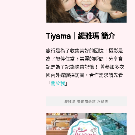
Tiyama｜緹雅瑪 簡介
旅行是為了收集美好的回憶！攝影是
為了想停住當下美麗的瞬間！分享食
記是為了記錄味蕾記憶！ 曾參加多次
國內外媒體採訪團，合作需求請先看
「
關於我
」
緹雅瑪 美食旅遊趣 粉絲團