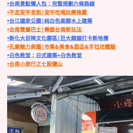
•台南景點懶人包：完整規劃六條路線
•不走安平老街|安平吃喝玩樂推薦
•台江國家公園|純白色高腳水上建築
•台南雙層巴士|樂遊台南新玩法
•新化大目降文化園區|巨大龍貓打卡新地標
•孔廟魅力商圈|市集&美食&甜品&手拉坯體驗
•白色教堂：日式建築+白色教堂
•台南小旅行之七股鹽山