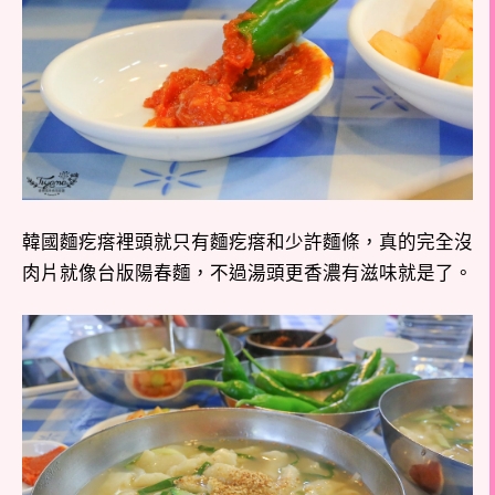
韓國麵疙瘩裡頭就只有麵疙瘩和少許麵條，真的完全沒
肉片就像台版陽春麵，不過湯頭更香濃有滋味就是了。