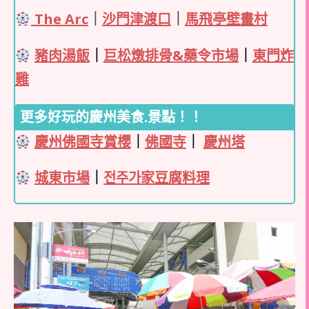
The Arc
｜
沙門津渡口
｜
馬飛亭壁畫村
豬肉湯飯
｜
巨松燉排骨&藥令市場
｜
東門炸
雞
更多好玩的慶州美食.景點！！
慶州佛國寺賞櫻
｜
佛國寺
｜
慶州塔
城東市場
｜
전주가家豆腐料理