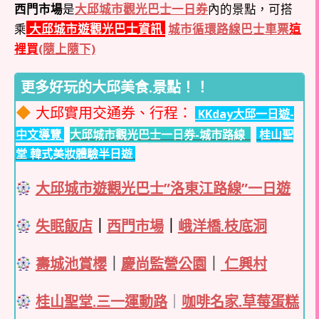
西門市場
是
大邱城市觀光巴士一日券
內的景點，可搭
乘
大邱城市遊觀光巴士資訊
城市循環路線巴士車票
這
裡買
(隨上隨下)
更多好玩的大邱美食.景點！！
大邱實用交通券、行程：
KKday大邱一日遊-
中文導覽
大邱城市觀光巴士一日券-城市路線
桂山聖
堂 韓式美妝體驗半日遊
大邱城市遊觀光巴士”洛東江路線”一日遊
失眠飯店
｜
西門市場
｜
峨洋橋.枝底洞
壽城池賞櫻
｜
慶尚監營公園
｜
仁興村
桂山聖堂.三一運動路
｜
咖啡名家.草莓蛋糕