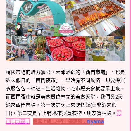
韓國市場的魅力無限，大邱必逛的「
西門市場
」，也是
週末假日的「
西門夜市
」，早晚有不同風情，想要採買
衣服包包、棉被、生活雜物、吃市場美食就要早上來，
而
西門夜市
就是美食攤位林立的美食天堂，我們分2天
過來西門市場，第一次是晚上來吃個飯(但非週末假
日)，第二次是早上特地來採買衣物，朋友買棉被。
便
宜機票比價
韓國上綱卡9折｜優惠碼：
tiyama