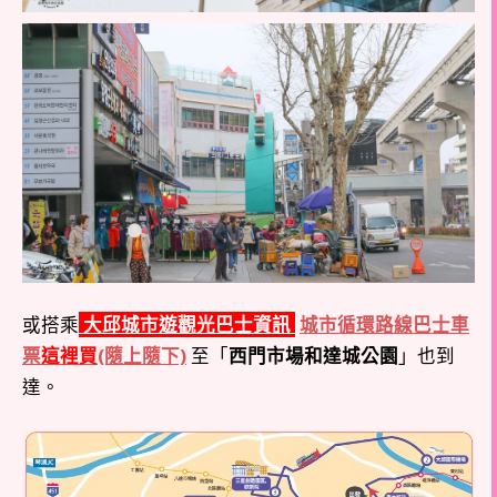
或搭乘
大邱城市遊觀光巴士資訊
城市循環路線巴士車
票
這裡買
(隨上隨下)
至「
西門市場和達城公園
」也到
達。