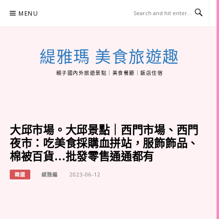
Skip
MENU
to
content
緹雅瑪 美食旅遊趣
親子國內外旅遊景點｜美食餐廳｜飯店住宿
大邱市場。大邱景點｜西門市場、西門
夜市：吃美食採購血拼站，服飾飾品、
棉被百貨…批發零售通通都有
韓國
緹雅編
2023-06-12