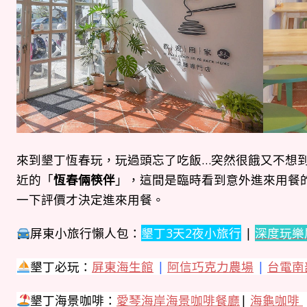
來到墾丁恆春玩，玩過頭忘了吃飯…突然很餓又不想
近的「
恆春倆筷伴
」，這間是臨時看到意外進來用餐
一下評價才決定進來用餐。
屏東小旅行懶人包：
墾丁3天2夜小旅行
|
深度玩樂
墾丁必玩：
屏東海生館
|
阿信巧克力農場
|
台電南
墾丁海景咖啡：
愛琴海岸海景咖啡餐廳
|
海龜咖啡