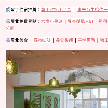
墾丁住宿推薦：
墾丁雅客小半島
|
來去海生館住一
屏北免費景點：
六堆小星球
|
屏東縣職人町
|
勝利
公園
屏北美食：
猻物咖啡
|
長安製麵
|
平埔黑豬
|
粮