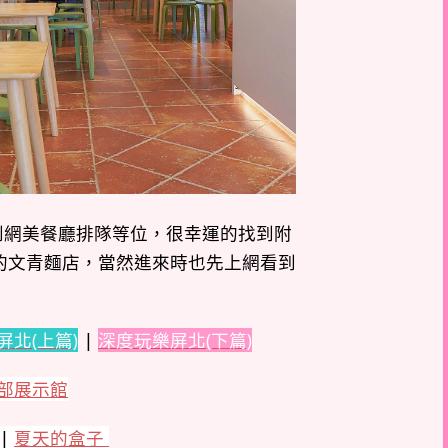
到網美餐廳排隊等位，很幸運的找到附
的文青麵店，當然進來時也先上網看到
屏北(上篇)
|
深度玩樂屏北(下篇)
部展示館
|
夏天的盒子