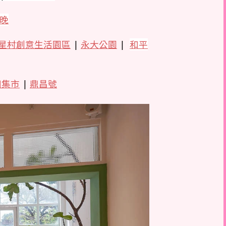
晚
星村創意生活園區
|
永大公園
|
和平
田集市
|
鼎昌號