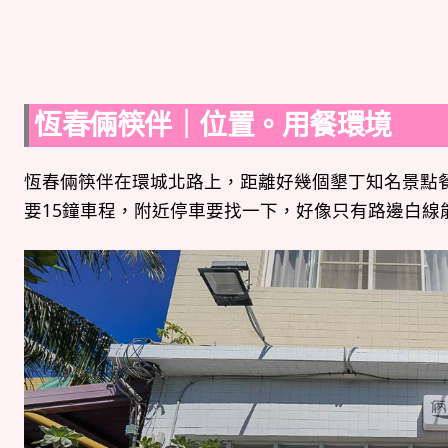
恆春倆筷伴｜位置。用餐環境
恆春倆筷伴在環城北路上，距離好幾個墾丁知名景點
要15鐘車程，附近停車要找一下，好像只有路邊白線