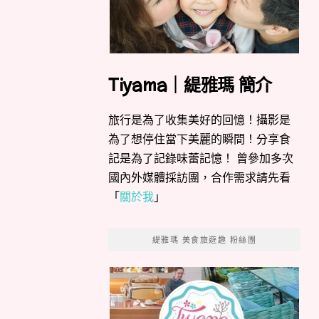
Tiyama｜緹雅瑪 簡介
旅行是為了收集美好的回憶！攝影是
為了想停住當下美麗的瞬間！分享食
記是為了記錄味蕾記憶！ 曾參加多次
國內外媒體採訪團，合作需求請先看
「
關於我
」
緹雅瑪 美食旅遊趣 粉絲團