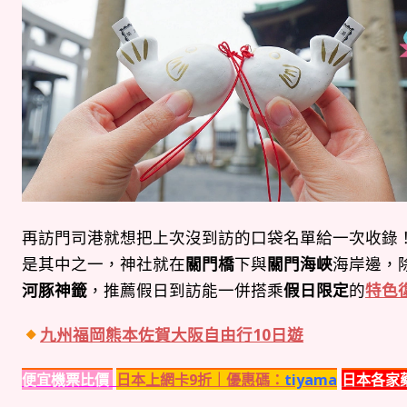
再訪門司港就想把上次沒到訪的口袋名單給一次收錄
是其中之一，神社就在
關門橋
下與
關門海峽
海岸邊，
河豚神籤
，推薦假日到訪能一併搭乘
假日限定
的
特色
九州福岡熊本佐賀大阪自由行10日遊
便宜機票比價
日本上網卡9折｜優惠碼：
tiyama
日本各家