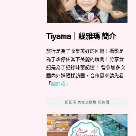
Tiyama｜緹雅瑪 簡介
旅行是為了收集美好的回憶！攝影是
為了想停住當下美麗的瞬間！分享食
記是為了記錄味蕾記憶！ 曾參加多次
國內外媒體採訪團，合作需求請先看
「
關於我
」
緹雅瑪 美食旅遊趣 粉絲團