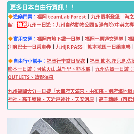
更多日本自由行資訊！！
遊樂門票
：
福岡 teamLab Forest
｜
九州豪斯登堡
｜
海
館
｜
推薦
九州一日遊：九州自然動物公園＆湯布院(中英文導
實用交通
：
福岡市地下鐵一日券
｜
福岡一票通交通券
｜
福
別府巴士一日乘車券
｜
九州JR PASS
｜
熊本地區一日乘車卷
自由行小幫手
：
福岡行李當日配送
｜
福岡.熊本.鹿兒島.
熊本一日遊：阿蘇火山.草千里、熊本城
｜
九州佐賀一日遊
：
OUTLETS、嬉野溫泉
九州福岡大分一日遊「太宰府天滿宮・由布院・別府海地獄
神社・高千穗峽・天岩戸神社・天安河原
｜
高千穗峽（可選