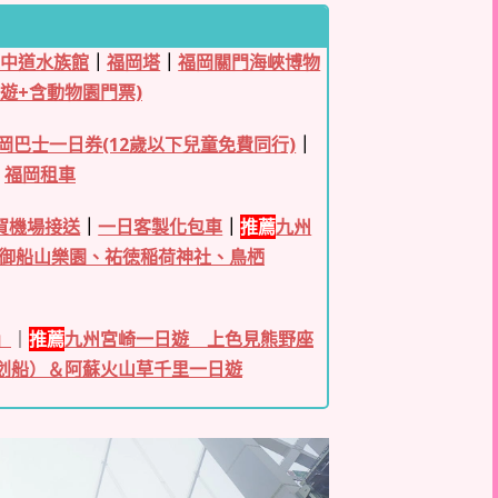
之中道水族館
｜
福岡塔
｜
福岡關門海峽博物
遊+含動物園門票)
岡巴士一日券(12歲以下兒童免費同行)
｜
｜
福岡租車
佐賀機場接送
｜
一日客製化包車
｜
推薦
九州
御船山樂園、祐徳稲荷神社、鳥栖
」
｜
推薦
九州宮崎一日遊 上色見熊野座
划船）＆阿蘇火山草千里一日遊