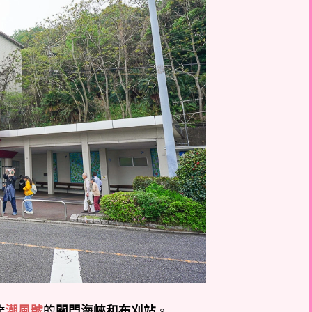
達
潮風號
的
關門海峽和布刈站
。