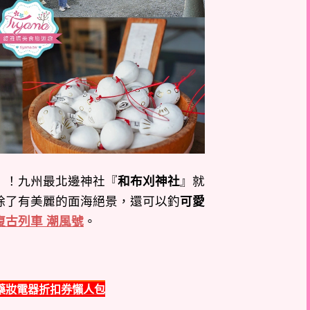
！！九州最北邊神社『
和布刈神社
』就
除了有美麗的面海絕景，還可以釣
可愛
復古列車 潮風號
。
藥妝電器折扣券懶人包