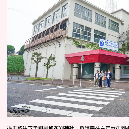
過馬路往下走即是
和布刈神社
，參拜完往右走就能到