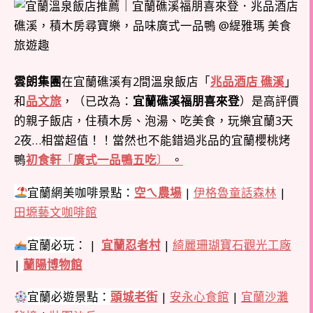
雲朗集團
在宜蘭礁溪有2間溫泉飯店「
兆品酒店 礁溪
」
和
品文旅
，（已改為：
宜蘭礁溪福朋喜來登
）是高評價
的親子飯店，住積木房、泡湯、吃美食，玩樂宜蘭3天
2夜…相當超值！！當然也不能錯過兆品的宜蘭櫻桃烤
鴨
初食軒
「
廣式一品鴨五吃
〕
。
宜蘭網美咖啡景點：
空ㄟ農場
|
伊格魯童話森林
|
田塬藝文咖啡館
宜蘭
必玩
： |
宜蘭忍者村
|
綺麗珊瑚寶石觀光工廠
|
蘭陽博物館
宜蘭
必遊景點：
頭城老街
|
安永心食館
|
宜蘭沙灘