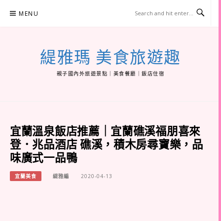
Skip
MENU
to
content
緹雅瑪 美食旅遊趣
親子國內外旅遊景點｜美食餐廳｜飯店住宿
宜蘭溫泉飯店推薦｜宜蘭礁溪福朋喜來
登．兆品酒店 礁溪，積木房尋寶樂，品
味廣式一品鴨
宜蘭美食
緹雅編
2020-04-13