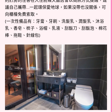
約訂房的住客在入住前幾天飯店會以簡訊方式提醒，建
議自己攜帶…一起環保愛地球，如果沒帶也沒關係，可
向櫃檯免費索取。
(一次性備品有：牙膏、牙刷、洗髮乳、潤髮乳、沐浴
乳、香皂、梳子、浴帽、乳液、刮鬍刀、刮鬍泡、棉花
棒、拖鞋、針線包)