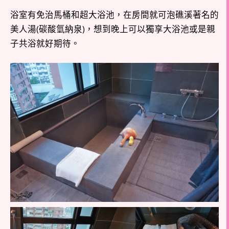
浴室有免治馬桶和超大浴池，在房間就可泡礁溪著名的
美人湯(碳酸氫納泉)，想到晚上可以獨享大浴池或是親
子共浴就好期待。