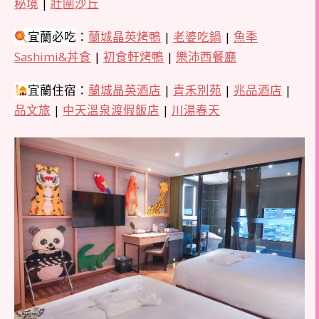
秘境
|
壯圍沙丘
宜蘭
必吃
：
蘭城晶英烤鴨
|
老婆吃鍋
|
魚季
Sashimi&丼食
|
初食軒烤鴨
|
樂沛西餐廳
宜蘭
住宿：
蘭城晶英酒店
|
青禾別苑
|
兆品酒店
|
品文旅
|
中天溫泉渡假飯店
|
川湯春天