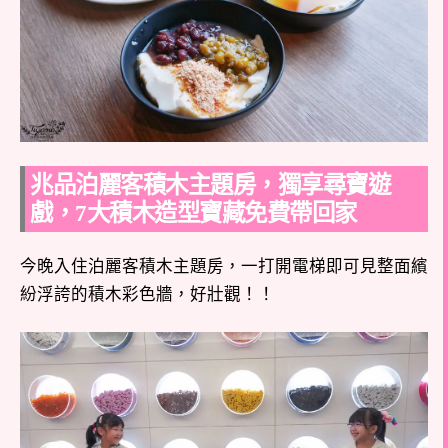
兆品泊麗客積木主題房，獨享尋寶遊
戲，7大積木造型寶藏免費帶回家
今晚入住泊麗客積木主題房，一打開電梯即可見整面繽
紛浮誇的積木彩色牆，好壯觀！！