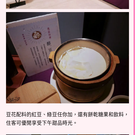
豆花配料的紅豆、綠豆任你加，還有餅乾糖果和飲料，
住客可優閒享受下午甜品時光。