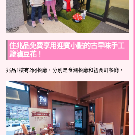
住兆品免費享用迎賓小點的古早味手工
鹽滷豆花！
兆品1樓有2間餐廳，分別是食潮餐廳和初食軒餐廳。