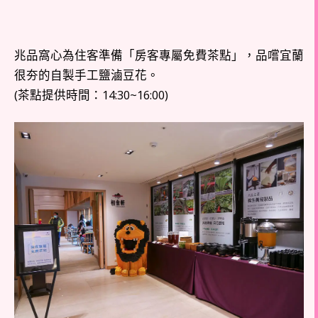
兆品窩心為住客準備「房客專屬免費茶點」，品嚐宜蘭
很夯的自製手工鹽滷豆花。
(茶點提供時間：14:30~16:00)