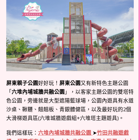
屏東親子公園
好好玩！
屏東公園
又有新特色主題公園
「
六堆內埔城牆共融公園
」，以客家主題公園的雙塔特
色公園，旁邊就是大型遮陽籃球場，公園內遊具有水道
沙桌、鞦韆、翹翹板、青銀體健區，以及最好玩的2個
大滑梯遊具區(六堆城牆遊戲組+六堆塔主題遊具)。
我們這樣玩：
六堆內埔城牆共融公園
➤
竹田共融遊戲