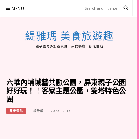
Skip
MENU
to
content
緹雅瑪 美食旅遊趣
親子國內外旅遊景點｜美食餐廳｜飯店住宿
六堆內埔城牆共融公園，屏東親子公園
好好玩！！客家主題公園，雙塔特色公
園
屏東景點
緹雅編
2023-07-13