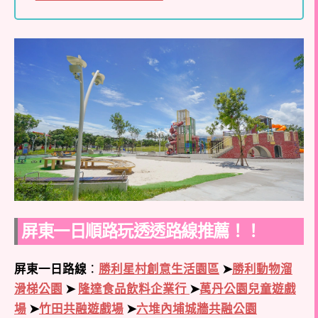
屏東一日順路玩透透路線推薦！！
屏東一日路線
：
勝利星村創意生活園區
➤
勝利動物溜
滑梯公園
➤
隆達食品飲料企業行
➤
萬丹公園兒童遊戲
場
➤
竹田共融遊戲場
➤
六堆內埔城牆共融公園