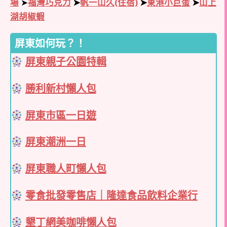
場
➤
福灣巧克力
➤
帆一山久(住宿)
➤
東港小巨蛋
➤
山上
湖胡椒蝦
屏東如何玩？！
屏東親子公園特輯
勝利新村懶人包
屏東市區一日遊
屏東潮洲一日
屏東職人町懶人包
零食批發零售店｜隆達食品飲料企業行
墾丁網美咖啡懶人包