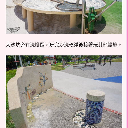
大沙坑旁有洗腳區，玩完沙洗乾淨後接著玩其他設施。