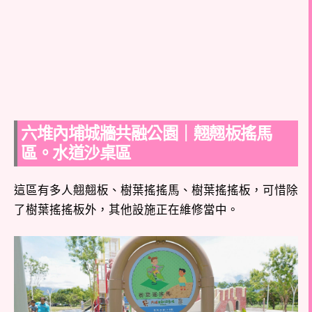
六堆內埔城牆共融公園｜翹翹板搖馬
區。水道沙桌區
這區有多人翹翹板、樹葉搖搖馬、樹葉搖搖板，可惜除
了樹葉搖搖板外，其他設施正在維修當中。