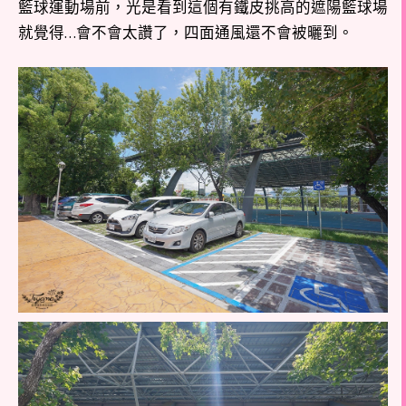
籃球運動場前，光是看到這個有鐵皮挑高的遮陽籃球場
就覺得…會不會太讚了，四面通風還不會被曬到。