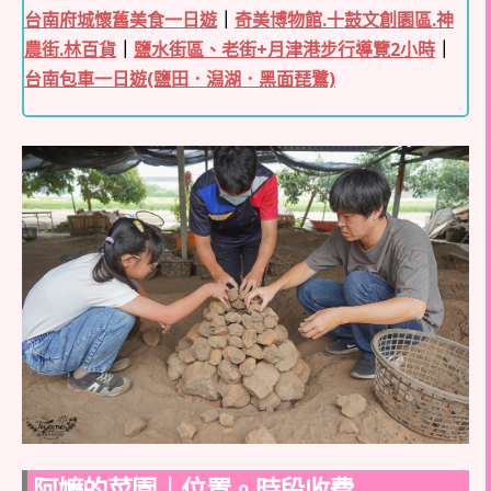
台南府城懷舊美食一日遊
｜
奇美博物館.十鼓文創園區.神
農街.林百貨
｜
鹽水街區、老街+月津港步行導覽2小時
｜
台南包車一日遊(鹽田．潟湖．黑面琵鷺)
阿嬤的菜園｜位置。時段收費