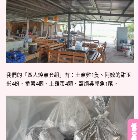
我們的「四人焢窯套組」有：土窯雞1隻、阿嬤的甜玉
米4份、番薯4個、土雞蛋4顆、鹽焗吳郭魚1尾。