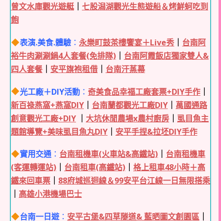
曾文水庫觀光遊艇
｜
七股潟湖觀光生態遊船＆烤鮮蚵吃到
飽
表演.美食.體驗
：
永樂町鼓茶樓饗宴＋Live秀
｜
台南阿
裕牛肉涮涮鍋4人套餐(免排隊)
｜
台南阿霞飯店獨家雙人&
四人套餐
｜
安平旗袍租借
｜
台南汗蒸幕
光工廠＋DIY活動
：
奇美食品幸福工廠套票+DIY手作
｜
新百祿燕窩+燕窩DIY
｜
台南蘭都觀光工廠DIY
｜
萬國通路
創意觀光工廠+DIY
｜
大坑休閒農場x農村廚房
｜
虱目魚主
題館導覽+美味虱目魚丸DIY
｜
安平手捏&拉坯DIY手作
實用交通
：
台南租機車(火車站&高鐵站)
｜
台南租機車
(客運轉運站)
｜
台南租車(高鐵站)
｜
格上租車48小時＋高
鐵來回車票
｜
88府城巡迴線＆99安平台江線一日無限搭乘
｜
高雄小港機場巴士
台南一日遊
：
安平古堡&四草隧道& 藍晒圖文創園區
｜