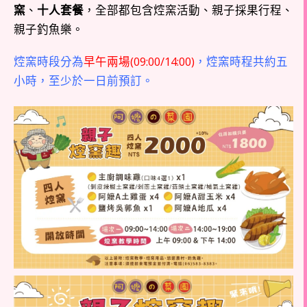
窯
、
十人套餐
，全部都包含焢窯活動、親子採果行程、
親子釣魚樂。
焢窯時段分為
早午兩場(09:00/14:00)
，焢窯時程共約五
小時，至少於一日前預訂。