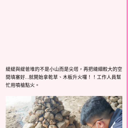
緹緹與緹爸堆的不是小山而是尖塔，再把縫細較大的空
間填塞好…就開始拿乾草、木板升火囉！！工作人員幫
忙用噴槍點火。