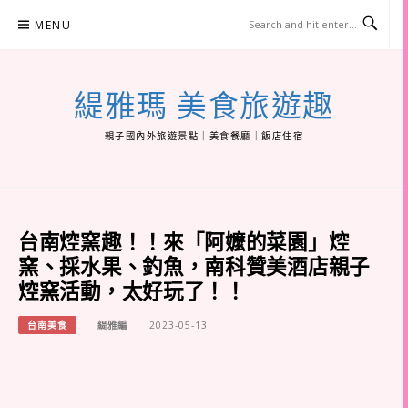
Skip
MENU
to
content
緹雅瑪 美食旅遊趣
親子國內外旅遊景點｜美食餐廳｜飯店住宿
台南焢窯趣！！來「阿嬤的菜園」焢
窯、採水果、釣魚，南科贊美酒店親子
焢窯活動，太好玩了！！
台南美食
緹雅編
2023-05-13