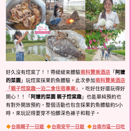
好久沒有焢窯了！！帶緹緹來體驗
南科贊美酒店
「
阿嬤
的菜園
」玩焢窯採果釣魚體驗，此次參加
南科贊美酒店
「親子焢窯趣一泊二食住宿專案」
，吃好住好還玩得好
開心！！「
阿嬤的菜園 親子焢窯趣
」也能單純預約也
有對外開放預約，整個活動也包含採果釣魚體驗約5小
時，來玩記得要穿不怕髒深色褲子和鞋子。
台南親子一日遊
台南安平一日遊
台南市區一日吃