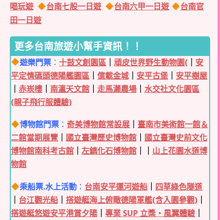
喝玩遊
台南七股一日遊
台南六甲一日遊
台南官
田一日遊
更多台南旅遊小幫手資訊！！
遊樂門票
：
十鼓文創園區
｜
頑皮世界野生動物園(
｜
安
平定情碼頭德陽艦園區
｜
億載金城
｜
安平古堡
｜
安平樹屋
｜
赤崁樓
｜
南瀛天文館
｜
走馬瀨農場
｜
水交社文化園區
(親子飛行服體驗)
博物館門票
：
奇美博物館常設展
｜
臺南市美術館一館＆
二館當期展覽
｜
國立臺灣歷史博物館
｜
國立臺灣史前文化
博物館南科考古館
｜
左鎮化石博物館
｜｜
山上花園水道博
物館
乘船票.水上活動
：
台南安平運河遊船
｜
四草綠色隧道
｜
台江觀光船
｜
搭遊艇海上俯瞰德陽軍艦(含入園參觀)
｜
搭遊艇悠遊安平港賞夕陽
｜
專業 SUP 立槳・風翼體驗
｜