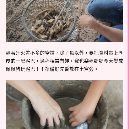
趁著升火差不多的空擋，除了魚以外，要把食材裹上厚
厚的一層泥巴，過程相當有趣，我也樂稱緹緹今天變成
佩佩豬玩泥巴！！準備好先暫放在土窯旁。