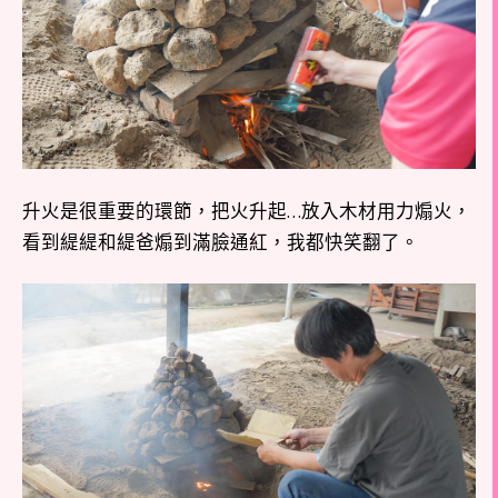
升火是很重要的環節，把火升起…放入木材用力煽火，
看到緹緹和緹爸煽到滿臉通紅，我都快笑翻了。