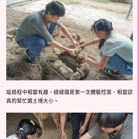
這過程中相當有趣，緹緹還是第一次體驗焢窯，相當認
真的幫忙選土塊大小。