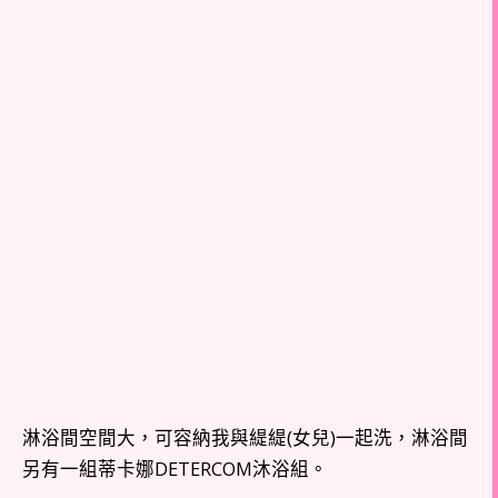
淋浴間空間大，可容納我與緹緹(女兒)一起洗，淋浴間
另有一組蒂卡娜DETERCOM沐浴組。