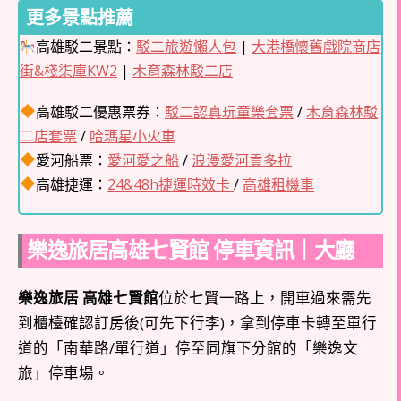
更多景點推薦
高雄駁二景點：
駁二旅遊懶人包
|
大港橋懷舊戲院商店
街&棧柒庫KW2
|
木育森林駁二店
高雄駁二優惠票券：
駁二認真玩童樂套票
/
木育森林駁
二店套票
/
哈瑪星小火車
愛河船票：
愛河愛之船
/
浪漫愛河貢多拉
高雄捷運：
24&48h捷運時效卡
/
高雄租機車
樂逸旅居高雄七賢館 停車資訊｜大廳
樂逸旅居 高雄七賢館
位於七賢一路上，開車過來需先
到櫃檯確認訂房後(可先下行李)，拿到停車卡轉至單行
道的「南華路/單行道」停至同旗下分館的「樂逸文
旅」停車場。