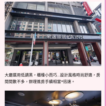
大廳選用低調黑，櫃檯小而巧…設計風格時尚舒適，房
間間數不多，辦理進房手續相當*迅速。