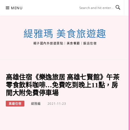
Skip
MENU
to
content
緹雅瑪 美食旅遊趣
親子國內外旅遊景點｜美食餐廳｜飯店住宿
高雄住宿《樂逸旅居 高雄七賢館》午茶
零食飲料咖啡…免費吃到晚上11點，房
間大附免費停車場
高雄住宿
緹雅編
2021-11-23