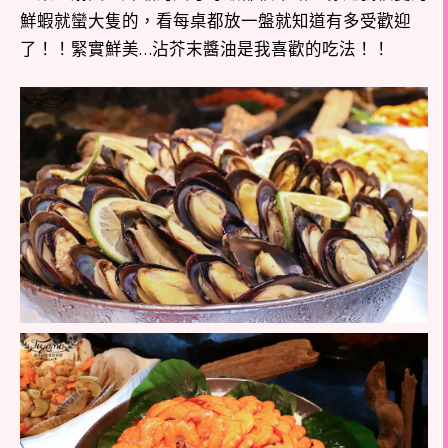
鮮蝦就蠻大隻的，看每桌都放一盤就知道有多受歡迎
了！！緊實鮮美…沾芥末醬油是我喜歡的吃法！！