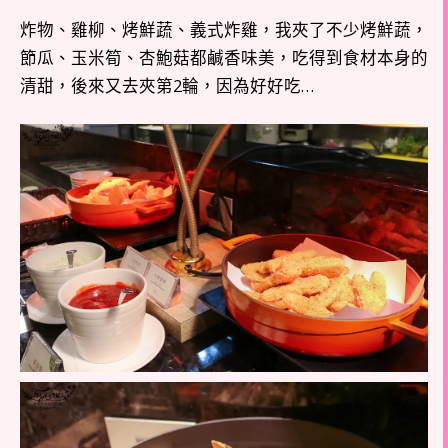
炸物、雞柳、烤鮮蔬、義式炸雞，我夾了不少烤鮮蔬，
節瓜、玉米筍、杏鮑菇都鹹香味美，吃得到食材本身的
清甜，後來又去夾第2輪，因為好好吃…