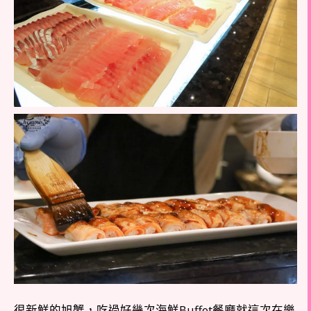
很新鮮的旭蟹，吃過好幾次海鮮Buffet餐廳就這次在樂