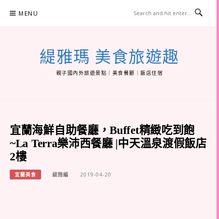
Skip
MENU
to
content
緹雅瑪 美食旅遊趣
親子國內外旅遊景點｜美食餐廳｜飯店住宿
宜蘭海鮮自助餐廳，Buffet精緻吃到飽
~La Terra樂沛西餐廳 |中天溫泉渡假飯店
2樓
宜蘭美食
緹雅編
2019-04-20