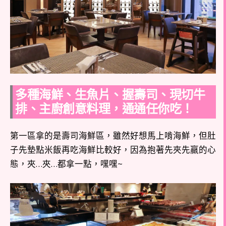
多種海鮮、生魚片、握壽司、現切牛
排、主廚創意料理，通通任你吃！
第一區拿的是壽司海鮮區，雖然好想馬上啃海鮮，但肚
子先墊點米飯再吃海鮮比較好，因為抱著先夾先羸的心
態，夾…夾…都拿一點，嘿嘿~