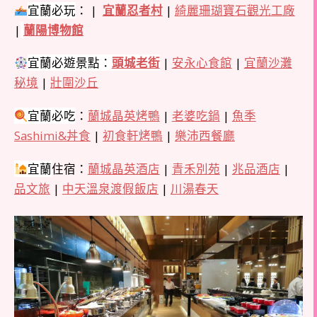
宜蘭
必玩
： |
宜蘭忍者村
|
綺麗珊瑚寶石觀光工廠
|
蘭陽博物館
宜蘭
必遊景點：
頭城老街
|
安永心食館
|
宜蘭沙灘
秘境
|
壯圍沙丘
宜蘭
必吃
：
蘭城晶英烤鴨
|
老婆吃鍋
|
魚季
Sashimi&丼食
|
初食軒烤鴨
|
樂沛西餐廳
宜蘭
住宿：
蘭城晶英酒店
|
青禾別苑
|
兆品酒店
|
品文旅
|
中天溫泉渡假飯店
|
川湯春天