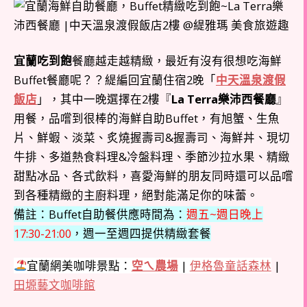
宜蘭吃到飽
餐廳越走越精緻，最近有沒有很想吃海鮮
Buffet餐廳呢？？緹編回宜蘭住宿2晚「
中天溫泉渡假
飯店
」，其中一晚選擇在2樓『
La Terra樂沛西餐廳
』
用餐，品嚐到很棒的海鮮自助Buffet，有旭蟹、生魚
片、鮮蝦、淡菜、炙燒握壽司&握壽司、海鮮丼、現切
牛排、多道熱食料理&冷盤料理、季節沙拉水果、精緻
甜點冰品、各式飲料，喜愛海鮮的朋友同時還可以品嚐
到各種精緻的主廚料理，絕對能滿足你的味蕾。
備註：Buffet自助餐供應時間為：
週五~週日晚上
17:30-21:00
，週一至週四提供精緻套餐
宜蘭網美咖啡景點：
空ㄟ農場
|
伊格魯童話森林
|
田塬藝文咖啡館