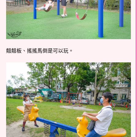
翹翹板、搖搖馬倒是可以玩。