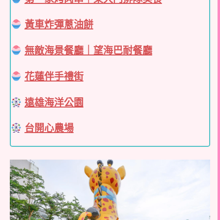
黃車炸彈蔥油餅
無敵海景餐廳｜望海巴耐餐廳
花蓮伴手禮街
遠雄海洋公園
台開心農場