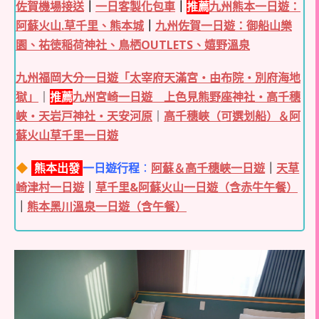
佐賀機場接送
｜
一日客製化包車
｜
推薦
九州熊本一日遊：
阿蘇火山.草千里、熊本城
｜
九州佐賀一日遊
：御船山樂
園、祐徳稲荷神社、鳥栖OUTLETS、嬉野溫泉
九州福岡大分一日遊「太宰府天滿宮・由布院・別府海地
獄」
｜
推薦
九州宮崎一日遊 上色見熊野座神社・高千穗
峽・天岩戸神社・天安河原
｜
高千穗峽（可選划船）＆阿
蘇火山草千里一日遊
熊本出發
一日遊行程
：
阿蘇＆高千穗峽一日遊
｜
天草
崎津村一日遊
｜
草千里&阿蘇火山一日遊（含赤牛午餐）
｜
熊本黑川溫泉一日遊（含午餐）