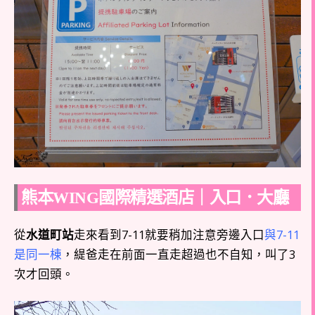
熊本WING國際精選酒店｜入口．大廳
從
水道町站
走來看到7-11就要稍加注意旁邊入口
與7-11
是同一棟
，緹爸走在前面一直走超過也不自知，叫了3
次才回頭。