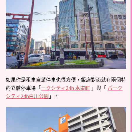
如果你是租車自駕停車也很方便，飯店對面就有兩個特
約立體停車場「
ークシティ24h 水道町
」與「
パーク
シティ24h白川公園
」。