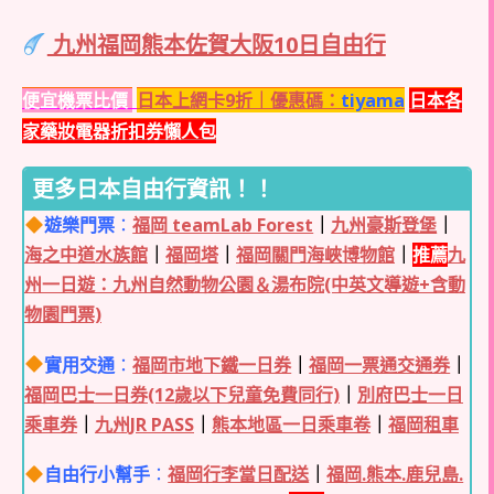
九州福岡熊本佐賀大阪10日自由行
便宜機票比價
日本上網卡9折｜優惠碼：
tiyama
日本各
家藥妝電器折扣券懶人包
更多日本自由行資訊！！
遊樂門票
：
福岡 teamLab Forest
｜
九州豪斯登堡
｜
海之中道水族館
｜
福岡塔
｜
福岡關門海峽博物館
｜
推薦
九
州一日遊：九州自然動物公園＆湯布院(中英文導遊+含動
物園門票)
實用交通
：
福岡市地下鐵一日券
｜
福岡一票通交通券
｜
福岡巴士一日券(12歲以下兒童免費同行)
｜
別府巴士一日
乘車券
｜
九州JR PASS
｜
熊本地區一日乘車卷
｜
福岡租車
自由行小幫手
：
福岡行李當日配送
｜
福岡.熊本.鹿兒島.