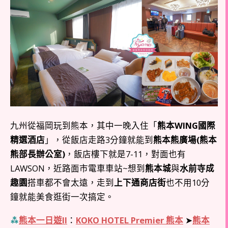
九州從福岡玩到熊本，其中一晚入住「
熊本WING國際
精選酒店
」，從飯店走路3分鐘就能到
熊本熊廣場(熊本
熊部長辦公室)
，飯店樓下就是7-11，對面也有
LAWSON，近路面市電車車站~想到
熊本城
與
水前寺成
趣園
搭車都不會太遠，走到
上下通商店街
也不用10分
鐘就能美食逛街一次搞定。
⁂
熊本一日遊II
：
KOKO HOTEL Premier 熊本
➤
熊本