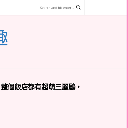
趣
：整個飯店都有超萌三麗鷗，