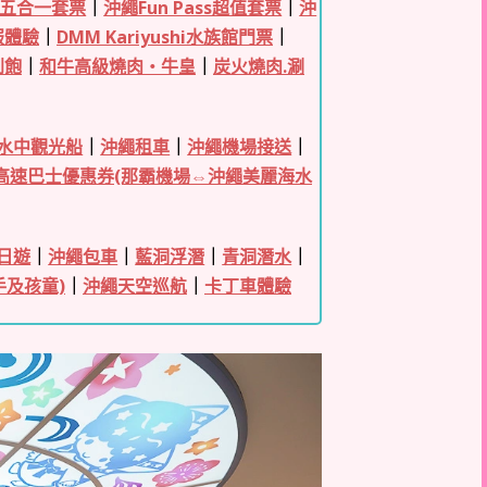
五合一套票
｜
沖繩Fun Pass超值套票
｜
沖
服體驗
｜
DMM Kariyushi水族館門票
｜
到飽
｜
和牛高級燒肉・牛皇
｜
炭火燒肉.涮
水中觀光船
｜
沖繩租車
｜
沖繩機場接送
｜
高速巴士優惠券(那霸機場⇔沖繩美麗海水
日遊
｜
沖繩包車
｜
藍洞浮潛
｜
青洞潛水
｜
手及孩童)
｜
沖繩天空巡航
｜
卡丁車體驗