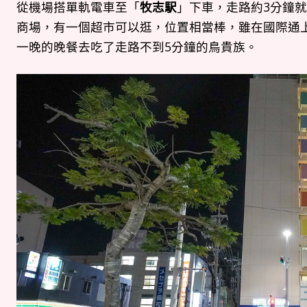
從機場搭單軌電車至「
牧志駅
」下車，走路約3分鐘
商場，有一個超市可以逛，位置相當棒，雖在國際通
一晚的晚餐去吃了走路不到5分鐘的鳥貴族。