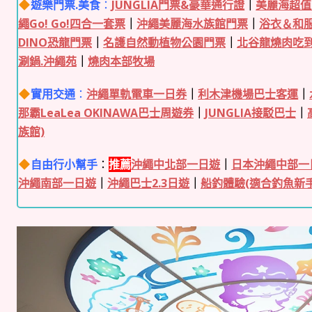
遊樂門票.美食
：
JUNGLIA門票&豪華通行證
｜
美麗海超值
繩Go! Go!四合一套票
｜
沖繩美麗海水族館門票
｜
浴衣＆和
DINO恐龍門票
｜
名護自然動植物公園門票
｜
北谷龍燒肉吃
涮鍋.沖繩苑
｜
燒肉本部牧場
實用交通
：
沖繩單軌電車一日券
｜
利木津機場巴士客運
｜
那霸LeaLea OKINAWA巴士周遊券
｜
JUNGLIA接駁巴士
｜
族館)
自由行小幫手
：
推薦
沖繩中北部一日遊
｜
日本沖繩中部一
沖繩南部一日遊
｜
沖繩巴士2.3日遊
｜
船釣體驗(適合釣魚新