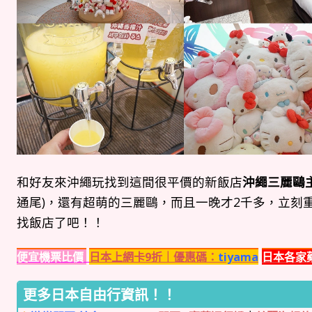
和好友來沖繩玩找到這間很平價的新飯店
沖繩三麗鷗
通尾)，還有超萌的三麗鷗，而且一晚才2千多，立刻
找飯店了吧！！
便宜機票比價
日本上網卡9折｜優惠碼：
tiyama
日本各家
更多日本自由行資訊！！