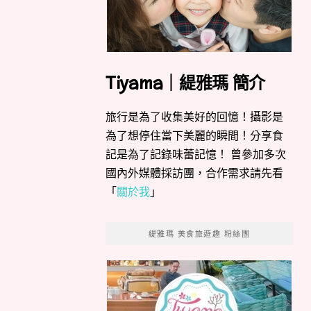
Tiyama｜緹雅瑪 簡介
旅行是為了收集美好的回憶！攝影是
為了想停住當下美麗的瞬間！分享食
記是為了記錄味蕾記憶！ 曾參加多次
國內外媒體採訪團，合作需求請先看
「
關於我
」
緹雅瑪 美食旅遊趣 粉絲團