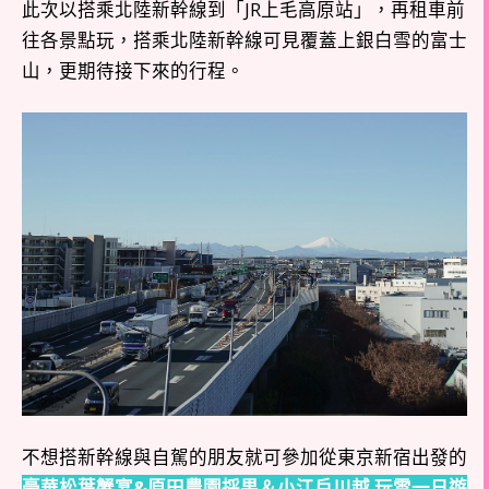
此次以搭乘北陸新幹線到「JR上毛高原站」，再租車前
往各景點玩，搭乘北陸新幹線可見覆蓋上銀白雪的富士
山，更期待接下來的行程。
不想搭新幹線與自駕的朋友就可參加從東京新宿出發的
豪華松葉蟹宴&原田農園採果＆小江戶川越 玩雪一日遊