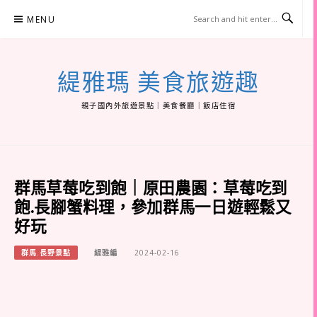
Skip
MENU
to
content
緹雅瑪 美食旅遊趣
親子國內外旅遊景點｜美食餐廳｜飯店住宿
群馬草莓吃到飽｜原田農園：草莓吃到
飽.長腳蟹料理，參加群馬一日遊輕鬆又
好玩
群馬.長野景點
緹雅編
2024-02-16