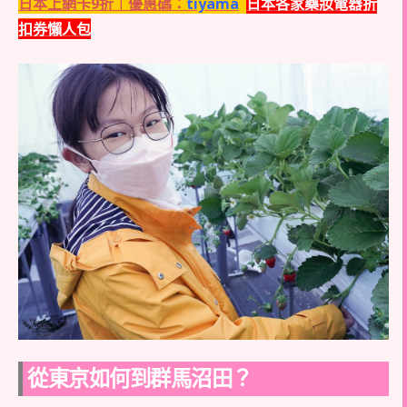
日本上網卡9折｜優惠碼：
tiyama
日本各家藥妝電器折
扣券懶人包
從東京如何到群馬沼田？