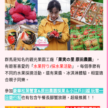
群馬是知名的觀光果園工廠「
果実の里 原田農園
」，
有遊客喜愛的「
水果狩り
/
採水果活動
」，每個季節有
不同的水果採摘活動，還有果醬、冰淇淋體驗，相當適
合親子同樂。
參加
豪華松葉蟹宴&原田農園採果＆小江戶川越 玩雪一
日遊行程
也有包含午餐長腳蟹放題，超級推薦！！