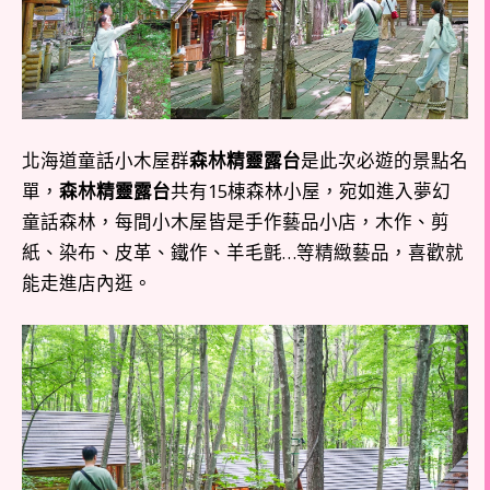
北海道童話小木屋群
森林精靈露台
是此次必遊的景點名
單，
森林精靈露台
共有15棟森林小屋，宛如進入夢幻
童話森林，每間小木屋皆是手作藝品小店，木作、剪
紙、染布、皮革、鐵作、羊毛氈…等精緻藝品，喜歡就
能走進店內逛。