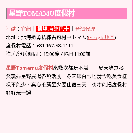
星野TOMAMU度假村
連結
：
官網
｜
機場.直達巴士
｜
台灣代理
地址：北海道勇払郡占冠村中トマム(
Google地圖
)
度假村電話：+81 167-58-1111
進房/退房時間：15:00後 / 隔日11:00前
星野Tomamu度假村
來幾次都玩不膩！！夏天綠意盎
然玩遍星野農場各項活動，冬天銀白雪地滑雪吃美食樣
樣不能少，真心推薦至少要住宿三天二夜才能把度假村
好好玩一遍