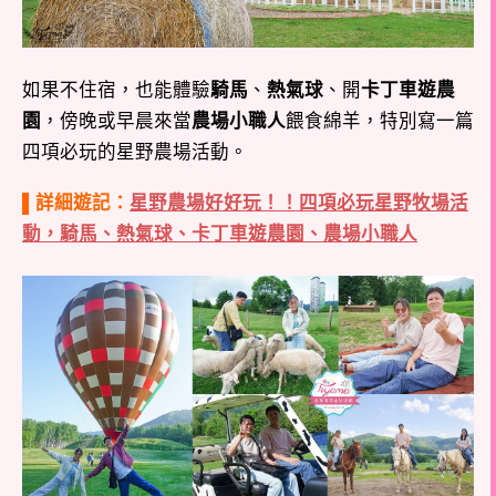
如果不住宿，也能體驗
騎馬
、
熱氣球
、開
卡丁車遊農
園
，傍晚或早晨來當
農場小職人
餵食綿羊，特別寫一篇
四項必玩的星野農場活動。
▌詳細遊記：
星野農場好好玩！！四項必玩星野牧場活
動，騎馬、熱氣球、卡丁車遊農園、農場小職人