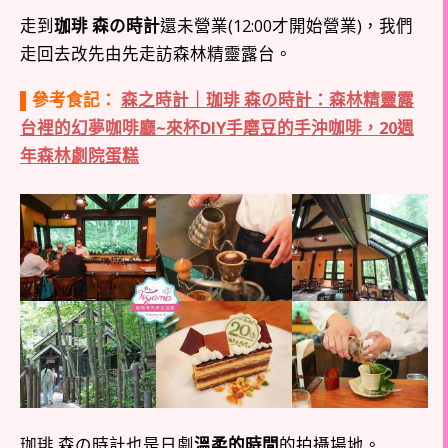
走到
珈琲 森の時計
還未營業(12:00才開始營業)，我們
走回去改先由先走訪森林精靈露台。
▌參考食記：
森之時計｜珈琲 森の時計：森林精靈露
台裡的幻夢咖啡廳~來杯DIY手磨豆的手沖咖啡，20週
年森林劇院蛋糕
珈琲 森の時計也是日劇
溫柔的時間
的拍攝場地。