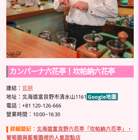
カンパーナ六花亭丨坎帕納六花亭
連結：
官網
地址：北海道富良野市清水山1161
Google地圖
電話：+81 120-126-666
營業時間：10:00~16:30
▌詳細遊記：
北海道富良野六花亭「坎帕納六花亭」，
葡萄園與藍莓園裡的人氣甜點店