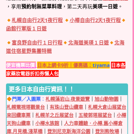
，享用
預約制無菜單料理
，第二天再玩
美瑛一日遊
。
札幌自由行2天1夜行程
小樽自由行2天1夜行程
函館行軍版
１日遊
富良野自由行１日行程
北海道美瑛１日遊
北海
道住宿星野集團特輯
便宜機票比價
日本上網卡9折｜優惠碼：
tiyama
日本各
家藥妝電器折扣券懶人包
更多日本自由行資訊！！
門票／入園票
：
札幌藻岩山.夜景遊覽
｜
旭山動物園
｜
札幌電視塔觀景台
｜
有珠山登山纜車
｜
札幌大倉山展望台
來回纜車票
｜
札幌羊之丘展望台
｜
五稜郭塔展望台
｜
小樽
天狗山纜車
｜
小樽水族館
｜
人力車體驗．小樽.舊小樽倉
庫.月見橋.淺草橋
｜
登別尼克斯海洋公園
｜
登別熊牧場
｜