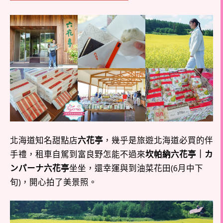
北海道知名甜點店
六花亭
，幾乎是旅遊北海道必買的伴
手禮，租車自駕到富良野怎能不過來
坎帕納六花亭｜カ
ンパーナ六花亭
坐坐，還幸運與到油菜花田(6月中下
旬)，開心拍了美景照。