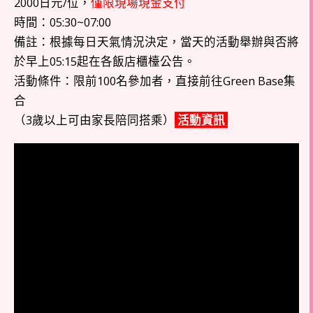
2000日元/位，
僅限現場現金支付
時間：05:30~07:00
備註：根據每日天氣情況決定，當天的活動舉辦與否將
於早上05:15起在各飯店櫃檯公告。
活動條件：限前100名參加者，直接前往Green Base集
合
（3歲以上可由家長陪同搭乘）
活動資訊