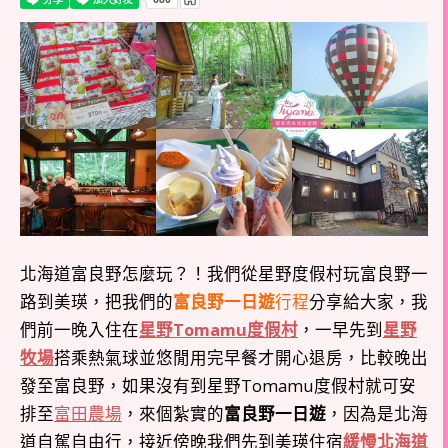
北海道富良野怎麼玩？！我們從星野度假村玩富良野一
路到美瑛，把我們的
富良野一日遊
行程
分享給大家，我
們前一晚入住在
星野Tomamu度假村
，一早先到
星野
牧場
搭乘熱氣球並悠閒用完早餐才開心退房，比較晚出
發至富良野，如果沒有到星野Tomamu度假村就可安
排至
富田農場
，來個紮實的
富良野一日遊
，因為是北海
道自駕自由行，接近傍晚我們先到美瑛住宿
緩慢北海道