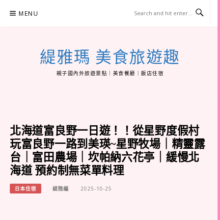
Skip
MENU
to
content
緹雅瑪 美食旅遊趣
親子國內外旅遊景點｜美食餐廳｜飯店住宿
北海道富良野一日遊！！從星野度假村
玩富良野一路到美瑛~星野牧場｜精靈露
台｜富田農場｜坎帕納六花亭｜緩慢北
海道 預約制無菜單料理
日本住宿
緹雅編
2025-10-25