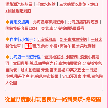
洞爺湖汽船船票
｜
千歲水族館
｜
三大螃蟹吃到飽・燒肉
+涮涮鍋吃到飽
實用交通票
：
北海道樂享周遊券
｜
北海道鐵路周遊券
｜
函館特級套票2024
｜
東北.南北海道鐵路周遊券
自由行小幫手
：
北海道租車
｜
新千歲機場接送
｜
一日客
製化包車
｜
推薦
積丹.余市.小樽+海鮮午餐.水果吃到飽
北海道一日遊行程
：
登別地獄谷+洞爺湖+浪漫小樽運
河
｜
富田農場.美瑛.四季彩之丘.森林精靈露台.北海道特色
自助餐
｜
旭山動物園.青池.富田農場 中英文巴士一日遊
｜
小樽.積丹半島.神威岬.余市採果
｜
定山溪溫泉.小樽.白色戀
人公園
從星野度假村玩富良野一路到美瑛~路線圖