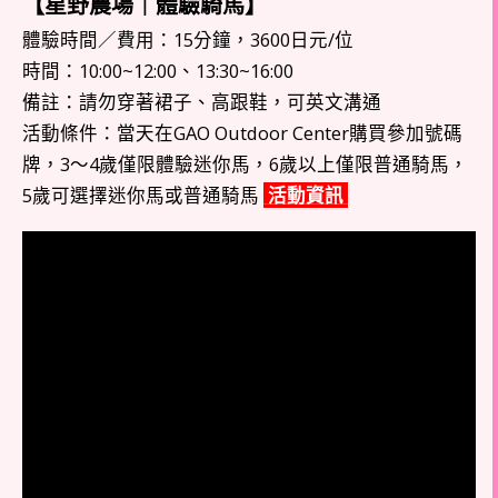
【星野農場｜體驗騎馬】
體驗時間／費用：15分鐘，3600日元/位
時間：10:00~12:00、13:30~16:00
備註：請勿穿著裙子、高跟鞋，可英文溝通
活動條件：當天在GAO Outdoor Center購買參加號碼
牌，3～4歲僅限體驗迷你馬，6歲以上僅限普通騎馬，
5歲可選擇迷你馬或普通騎馬
活動資訊