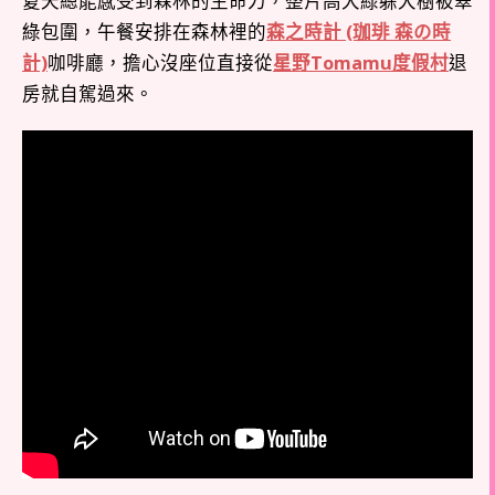
夏天總能感受到森林的生命力，整片高大綠躲大樹被翠
綠包圍，午餐安排在森林裡的
森之時計 (珈琲 森の時
計)
咖啡廳，擔心沒座位直接從
星野Tomamu度假村
退
房就自駕過來。