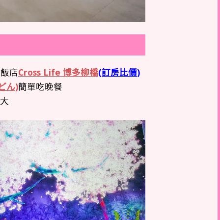
至飯店
Cross Life 博多柳橋
(
訂房比價
)
どん)
簡單吃晚餐
較大