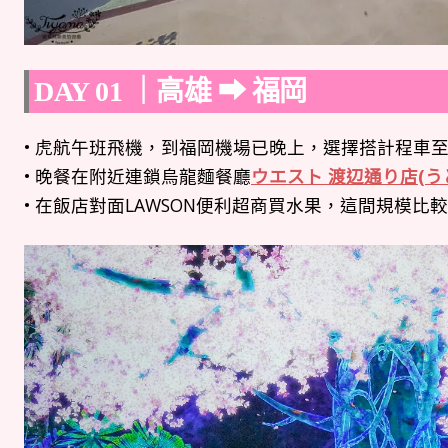
DAY 01 ｜高雄 ➡︎ 福岡
• 虎航午班飛機，到福岡機場已晚上，選擇搭計程車
• 晚餐在附近連鎖烏龍麵餐廳
ウエスト 渡辺通り店(う
• 在飯店對面LAWSON便利超商買水果，這間規模比