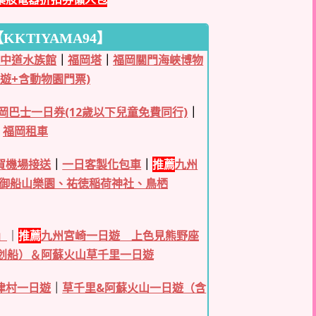
KTIYAMA94】
之中道水族館
｜
福岡塔
｜
福岡關門海峽博物
遊+含動物園門票)
岡巴士一日券(12歲以下兒童免費同行)
｜
｜
福岡租車
佐賀機場接送
｜
一日客製化包車
｜
推薦
九州
御船山樂園、祐徳稲荷神社、鳥栖
」
｜
推薦
九州宮崎一日遊 上色見熊野座
划船）＆阿蘇火山草千里一日遊
津村一日遊
｜
草千里&阿蘇火山一日遊（含