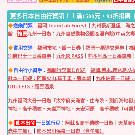
更多日本自由行資訊！！滿1500元，94折扣碼【K
遊樂門票
：
福岡 teamLab Forest
｜
九州豪斯登堡
｜
海
館
｜
推薦
九州一日遊：九州自然動物公園＆湯布院(中英文導
實用交通
：
福岡市地下鐵一日券
｜
福岡一票通交通券
｜
福
別府巴士一日乘車券
｜
九州JR PASS
｜
熊本地區一日乘車卷
自由行小幫手
：
福岡行李當日配送
｜
福岡.熊本.鹿兒島.
熊本一日遊：阿蘇火山.草千里、熊本城
｜
九州佐賀一日遊
：
OUTLETS、嬉野溫泉
九州福岡大分一日遊「太宰府天滿宮・由布院・別府海地獄
神社・高千穗峽・天岩戸神社・天安河原
｜
高千穗峽（可選
熊本出發
一日遊行程
：
阿蘇＆高千穗峽一日遊
｜
天草崎
赤牛午餐）
｜
熊本黑川溫泉一日遊（含午餐）