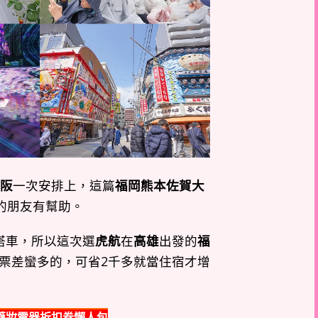
阪
一次安排上，這篇
福岡熊本佐賀大
的朋友有幫助。
搭車，所以這次選
虎航
在
高雄
出發的
福
機票差蠻多的，可省2千多就當住宿才增
藥妝電器折扣券懶人包