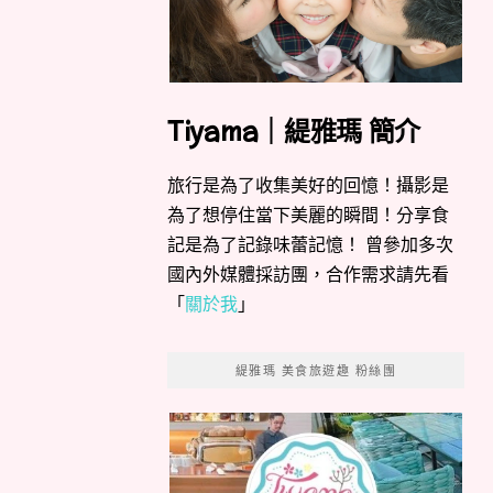
Tiyama｜緹雅瑪 簡介
旅行是為了收集美好的回憶！攝影是
為了想停住當下美麗的瞬間！分享食
記是為了記錄味蕾記憶！ 曾參加多次
國內外媒體採訪團，合作需求請先看
「
關於我
」
緹雅瑪 美食旅遊趣 粉絲團