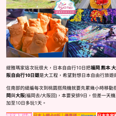
緹雅瑪家這次玩很大，日本自由行10日把
福岡
.
熊本
.
大
阪自由行10日遊
是大工程，希望對想日本自由行旅遊
住南部的緹編每次到桃園搭飛機就要先累幾小時移動
岡
與
大阪
(福岡去/大阪回)，本要安排9日，但差一天
加至10日多玩1天。
便宜機票比價
日本上網卡9折｜優惠碼：
tiyama
日本各家