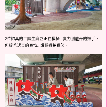
2位認真的工讀生麻豆正在模擬…賣力划龍舟的選手，
但緹爸認真的表情…讓我邊拍邊笑。