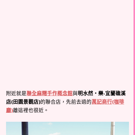
附近就是
聯全麻糬手作概念館
與
明水然・樂-宜蘭礁溪
店(田園景觀店)
的聯合店，先前去過的
萬記商行(咖啡
廳)
離這裡也很近。