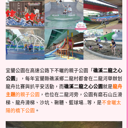
宜蘭公園在高速公路下不曬的親子公園「
礁溪二龍之心
公園
」，每年宜蘭縣礁溪鄉二龍村都會在二龍河舉辦划
龍舟比賽與扒平安活動，而
礁溪二龍之心公園
就是
龍舟
主題
的親子公園
，也位在二龍河旁，公園有磨石山丘滑
梯、龍舟滑梯、沙坑、鞦韆、籃球場…等，是
不會曬太
陽的橋下公園
。