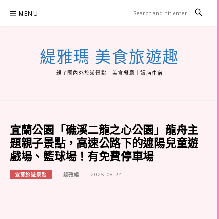
Skip
MENU
to
content
緹雅瑪 美食旅遊趣
親子國內外旅遊景點｜美食餐廳｜飯店住宿
宜蘭公園「礁溪二龍之心公園」龍舟主
題親子景點，高速公路下的遮陽兒童遊
戲場、籃球場！有免費停車場
宜蘭旅遊景點
緹雅編
2025-08-24