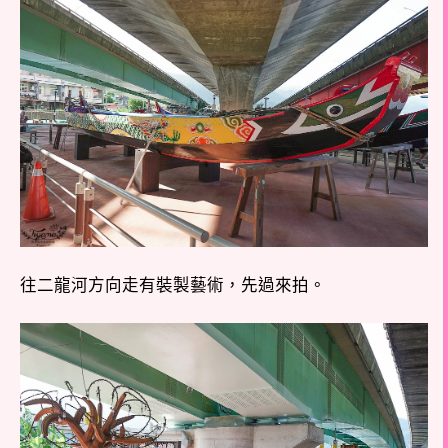
往二龍河方向走有裝製藝術，先過來拍。