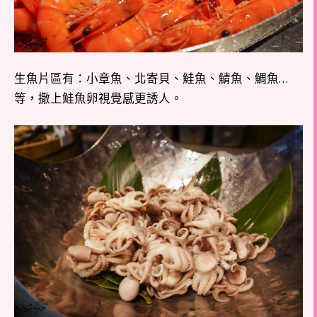
生魚片區有：小章魚、北寄貝、鮭魚、鯖魚、鯛魚…
等，撒上鮭魚卵視覺感更誘人。