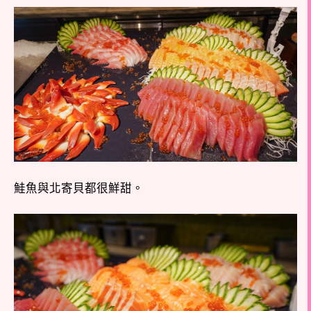
鮭魚與北寄貝都很鮮甜。