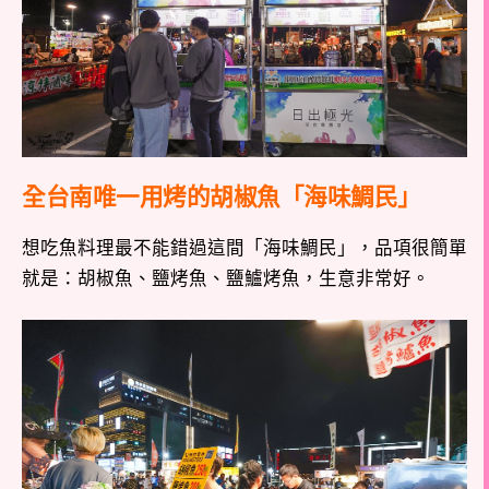
全台南唯一用烤的胡椒魚「海味鯛民」
想吃魚料理最不能錯過這間「海味鯛民」，品項很簡單
就是：胡椒魚、鹽烤魚、鹽鱸烤魚，生意非常好。