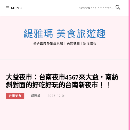
Skip
MENU
to
content
緹雅瑪 美食旅遊趣
親子國內外旅遊景點｜美食餐廳｜飯店住宿
大益夜市：台南夜市4567來大益，南紡
斜對面的好吃好玩的台南新夜市！！
台灣美食
緹雅編
2023-12-01