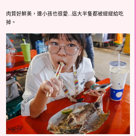
肉質好鮮美，連小孩也很愛…這大半隻都被緹緹給吃
掉。