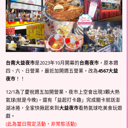
台南大益夜市
是2023年10月開幕的
台南夜市
，原本週
四、六、日營業，最近加開週五營業，改為
4567大益
夜市
！！
12/1為了慶祝週五加開營業，夜市上空會出現3顆大熱
氣球(就是今晚)，還有「益起打卡趣」完成關卡就送澎
湖冰捲，全家快揪起來到
大益夜市
看熱氣球吃美食玩遊
戲。
(此為當日限定活動，非常態活動)