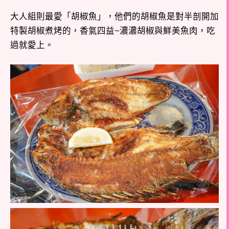
大人組則最愛「胡椒魚」，他們的胡椒魚是對半剖開加
特製胡椒煮烤的，香氣四益~濃濃胡椒與鮮美魚肉，吃
過就愛上。