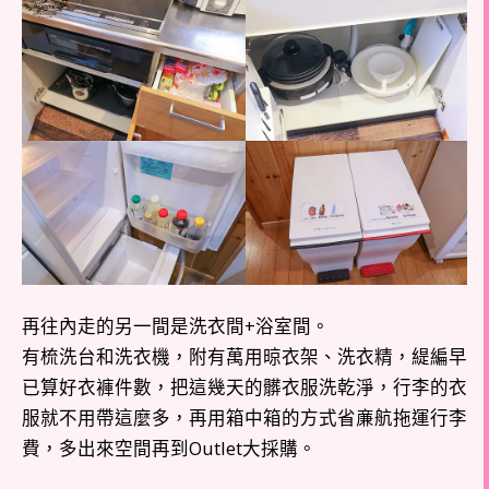
再往內走的另一間是洗衣間+浴室間。
有梳洗台和洗衣機，附有萬用晾衣架、洗衣精，緹編早
已算好衣褲件數，把這幾天的髒衣服洗乾淨，行李的衣
服就不用帶這麼多，再用箱中箱的方式省亷航拖運行李
費，多出來空間再到Outlet大採購。