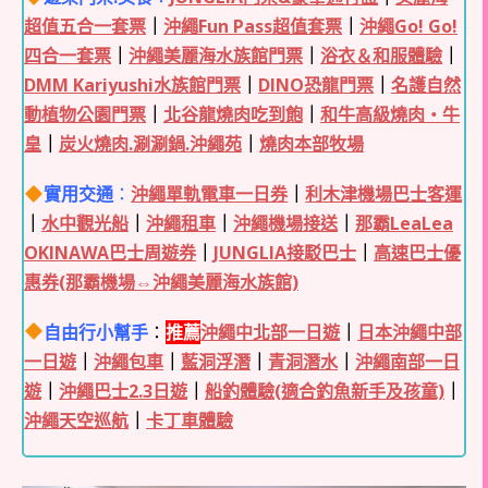
超值五合一套票
｜
沖繩Fun Pass超值套票
｜
沖繩Go! Go!
四合一套票
｜
沖繩美麗海水族館門票
｜
浴衣＆和服體驗
｜
DMM Kariyushi水族館門票
｜
DINO恐龍門票
｜
名護自然
動植物公園門票
｜
北谷龍燒肉吃到飽
｜
和牛高級燒肉・牛
皇
｜
炭火燒肉.涮涮鍋.沖繩苑
｜
燒肉本部牧場
實用交通
：
沖繩單軌電車一日券
｜
利木津機場巴士客運
｜
水中觀光船
｜
沖繩租車
｜
沖繩機場接送
｜
那霸LeaLea
OKINAWA巴士周遊券
｜
JUNGLIA接駁巴士
｜
高速巴士優
惠券(那霸機場⇔沖繩美麗海水族館)
自由行小幫手
：
推薦
沖繩中北部一日遊
｜
日本沖繩中部
一日遊
｜
沖繩包車
｜
藍洞浮潛
｜
青洞潛水
｜
沖繩南部一日
遊
｜
沖繩巴士2.3日遊
｜
船釣體驗(適合釣魚新手及孩童)
｜
沖繩天空巡航
｜
卡丁車體驗