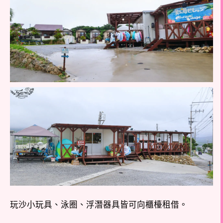
玩沙小玩具、泳圈、浮潛器具皆可向櫃檯租借。