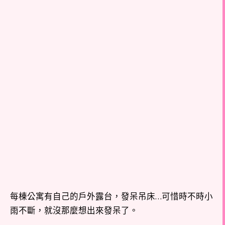
每棟公寓有自己的戶外露台，發呆吊床…可惜時不時小
雨不斷，就沒那麼想出來發呆了。