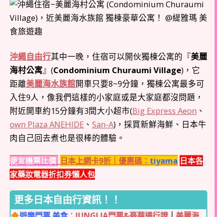
沖繩自由行
其中一晚，住宿可以開伙獨棟公寓的『
美麗
海村公寓
』(
Condominium Churaumi Village
)，它
距離
美麗海水族館
開車只要8~9分鐘，獨棟公寓最多可
入住9人，像我們這樣的小家庭或是大家庭都沒問題，
附近開車約15分鐘有3間大小超市(
Big Express Aeon
、
own Plaza ANEHIDE
、
San-A
)，採買新鮮海鮮、日本牛
肉自己回去煮也是很棒的體驗。
便宜機票比價
日本上網卡9折｜優惠碼：
tiyama
日本各
家藥妝電器折扣券懶人包
更多日本自由行資訊！！
遊樂門票.美食
：
JUNGLIA門票&豪華通行證
｜
美麗海