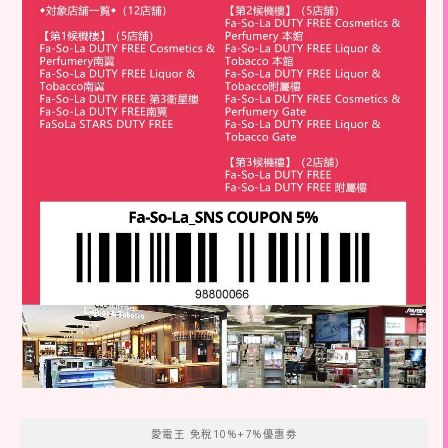
愛電王 免稅10%+7%優惠劵