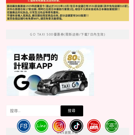
GO TAXI 500優惠券(限新註冊/下載7日內生效)
搜
尋
關
鍵
GA4瀏覽人氣
字: