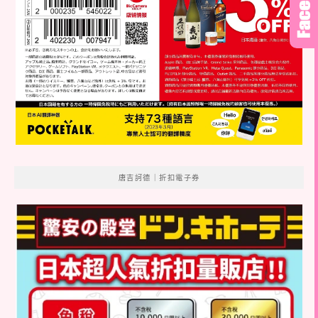
唐吉訶德｜折扣電子券