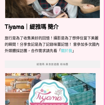
Tiyama｜緹雅瑪 簡介
旅行是為了收集美好的回憶！攝影是為了想停住當下美麗
的瞬間！分享食記是為了記錄味蕾記憶！ 曾參加多次國內
外媒體採訪團，合作需求請先看「
關於我
」
緹雅瑪 美食旅遊趣 粉絲團