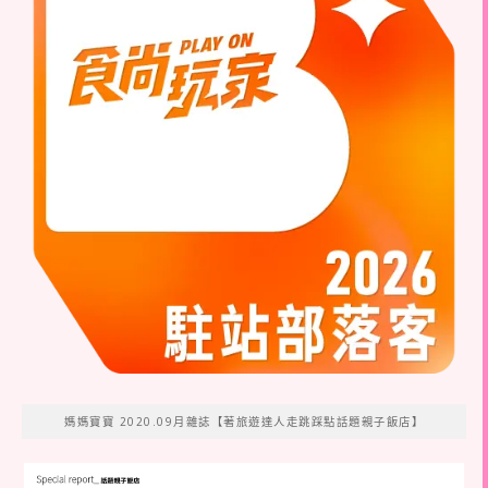
媽媽寶寶 2020.09月雜誌【著旅遊達人走跳踩點話題親子飯店】