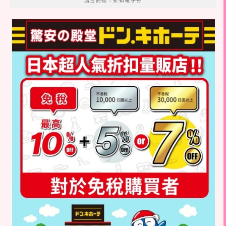
唐吉訶德｜折扣電子券