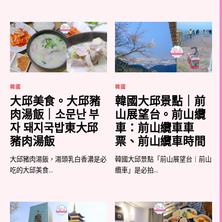
韓國
韓國
大邱美食。大邱豬
韓國大邱景點｜前
肉湯飯｜소문난 부
山展望台。前山纜
자 돼지국밥東大邱
車：前山纜車車
豬肉湯飯
票、前山纜車時間
大邱豬肉湯飯，湯頭乳白香濃是必
韓國大邱景點「前山展望台｜前山
吃的大邱美食...
纜車」是必拍...