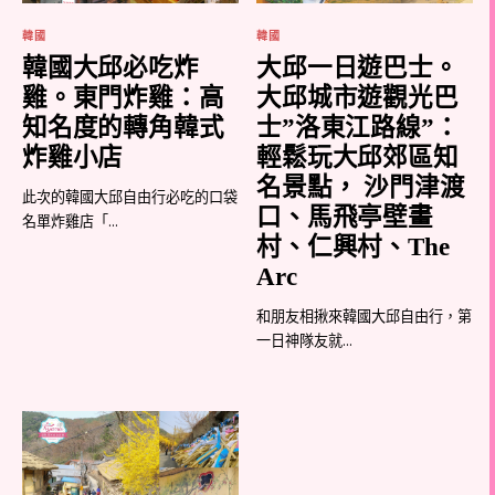
韓國
韓國
韓國大邱必吃炸
大邱一日遊巴士。
雞。東門炸雞：高
大邱城市遊觀光巴
知名度的轉角韓式
士”洛東江路線”：
炸雞小店
輕鬆玩大邱郊區知
名景點， 沙門津渡
此次的韓國大邱自由行必吃的口袋
口、馬飛亭壁畫
名單炸雞店「...
村、仁興村、The
Arc
和朋友相揪來韓國大邱自由行，第
一日神隊友就...