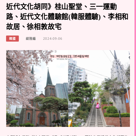
近代文化胡同》桂山聖堂、三一運動
路、近代文化體驗館(韓服體驗)、李相和
故居、徐相敦故宅
韓國
緹雅編
2024-09-06