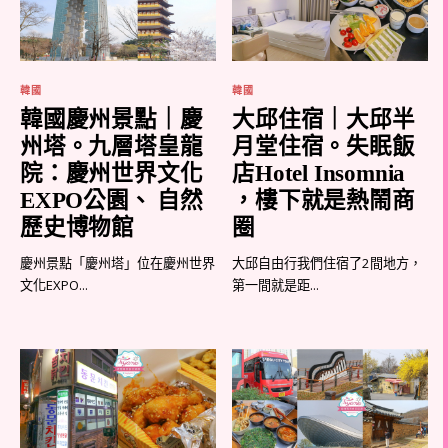
韓國
韓國
韓國慶州景點｜慶
大邱住宿｜大邱半
州塔。九層塔皇龍
月堂住宿。失眠飯
院：慶州世界文化
店Hotel Insomnia
EXPO公園、 自然
，樓下就是熱鬧商
歷史博物館
圈
慶州景點「慶州塔」位在慶州世界
大邱自由行我們住宿了2間地方，
文化EXPO...
第一間就是距...