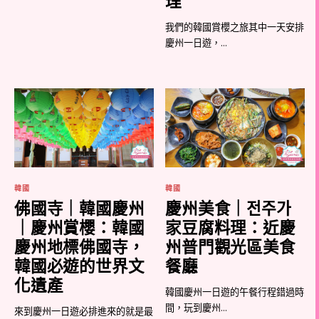
理
我們的韓國賞櫻之旅其中一天安排
慶州一日遊，...
韓國
韓國
佛國寺｜韓國慶州
慶州美食｜전주가
｜慶州賞櫻：韓國
家豆腐料理：近慶
慶州地標佛國寺，
州普門觀光區美食
韓國必遊的世界文
餐廳
化遺產
韓國慶州一日遊的午餐行程錯過時
間，玩到慶州...
來到慶州一日遊必排進來的就是最