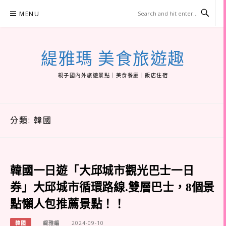
Skip
MENU
to
content
緹雅瑪 美食旅遊趣
親子國內外旅遊景點｜美食餐廳｜飯店住宿
分類:
韓國
韓國一日遊「大邱城市觀光巴士一日
券」大邱城市循環路線.雙層巴士，8個景
點懶人包推薦景點！！
韓國
緹雅編
2024-09-10