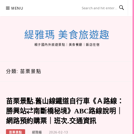
Skip
MENU
to
content
緹雅瑪 美食旅遊趣
親子國內外旅遊景點｜美食餐廳｜飯店住宿
分類:
苗栗景點
苗栗景點.舊山線鐵道自行車《Ａ路線：
勝興站⇄南斷橋秘境》ABC路線說明｜
網路預約購票｜班次.交通資訊
苗栗景點
緹雅編
2026-02-13