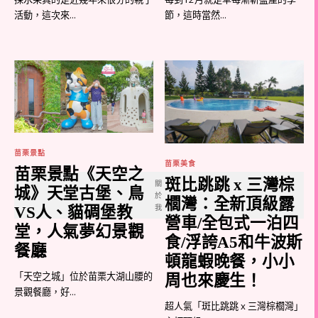
活動，這次來...
節，這時當然...
苗栗景點
苗栗美食
苗栗景點《天空之
斑比跳跳 x 三灣棕
關
城》天堂古堡、鳥
於
櫚灣：全新頂級露
我
VS人、貓碉堡教
營車/全包式一泊四
堂，人氣夢幻景觀
食/浮誇A5和牛波斯
餐廳
頓龍蝦晚餐，小小
「天空之城」位於苗栗大湖山腰的
周也來慶生！
景觀餐廳，好...
超人氣「斑比跳跳 x 三灣棕櫚灣」