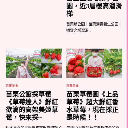
園，近3層樓高溜滑
梯
苗栗新公園｜苗栗通霄新生公園：
通霄之塔溜滑...
苗栗美食
苗栗美食
苗栗公館採草莓
苗栗草莓園《上品
《草莓達人》鮮紅
草莓》超大鮮紅香
欲滴的高架美姬草
水草莓，現在採正
莓，快來採~
是時候！！
採水果真的是近幾年來很夯的親子
每到12月就是草每漸斬盛產的季