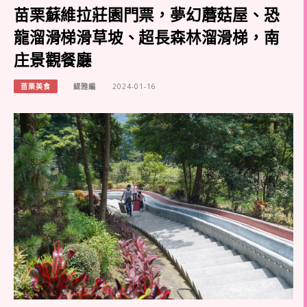
苗栗蘇維拉莊園門票，夢幻蘑菇屋、恐
龍溜滑梯滑草坡、超長森林溜滑梯，南
庄景觀餐廳
苗栗美食
緹雅編
2024-01-16