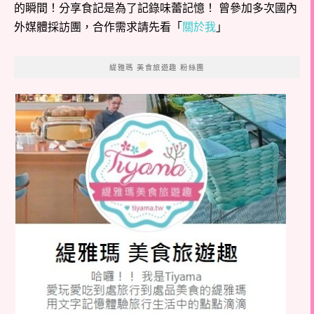
的瞬間！分享食記是為了記錄味蕾記憶！ 曾參加多次國內
外媒體採訪團，合作需求請先看「
關於我
」
緹雅瑪 美食旅遊趣 粉絲團