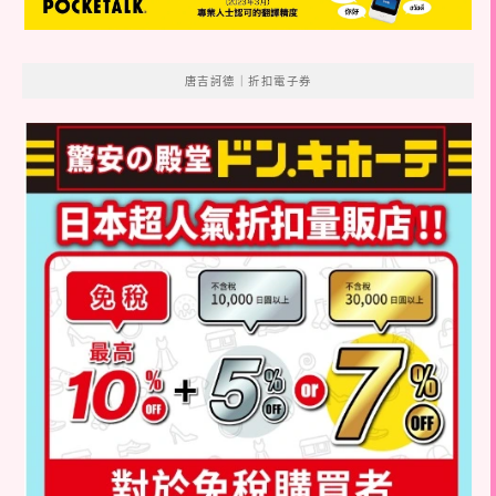
唐吉訶德｜折扣電子券