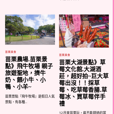
苗栗美食
苗栗美食
苗栗農場.苗栗景
苗栗大湖景點》草
點》飛牛牧場 親子
莓文化館.大湖酒
旅遊聖地，擠牛
莊，超好拍~巨大草
奶、餵小牛、小
莓出沒！！採草
鴨、小羊~
莓、吃草莓香腸.草
莓冰、買草莓伴手
苗栗景點『飛牛牧場』是假日人氣
景點，有各種...
禮
12月來苗栗玩，最不能錯過的當