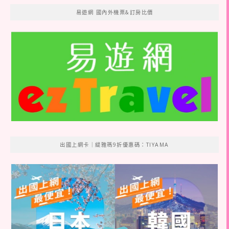
易遊網 國內外機票&訂房比價
出國上網卡｜緹雅瑪9折優惠碼：TIYAMA