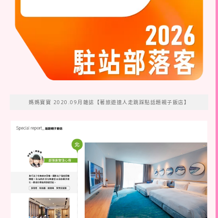
媽媽寶寶 2020.09月雜誌【著旅遊達人走跳踩點話題親子飯店】