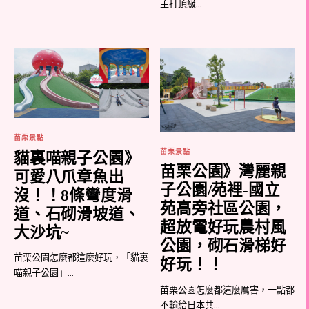
主打頂級...
苗栗景點
苗栗景點
貓裏喵親子公園》
苗栗公園》灣麗親
可愛八爪章魚出
子公園/苑裡-國立
沒！！8條彎度滑
苑高旁社區公園，
道、石砌滑坡道、
超放電好玩農村風
大沙坑~
公園，砌石滑梯好
苗栗公園怎麼都這麼好玩，「貓裏
好玩！！
喵親子公園」...
苗栗公園怎麼都這麼厲害，一點都
不輸給日本共...