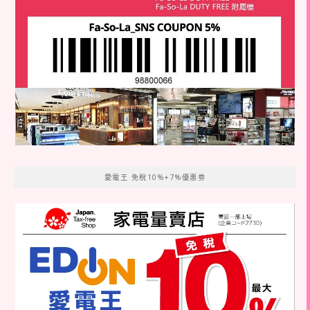
愛電王 免稅10%+7%優惠劵