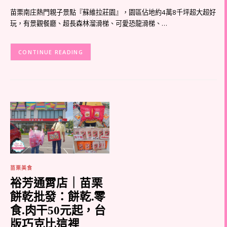
苗栗南庄熱門親子景點『蘇維拉莊園』，園區佔地約4萬8千坪超大超好
玩，有景觀餐廳、超長森林溜滑梯、可愛恐龍滑梯、…
CONTINUE READING
苗栗美食
裕芳通霄店｜苗栗
餅乾批發：餅乾.零
食.肉干50元起，台
版巧克比這裡