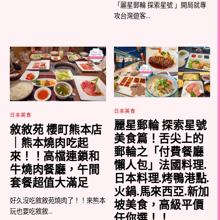
「麗星郵輪 探索星號 」開局就專
攻台灣遊客...
日本美食
日本美食
麗星郵輪 探索星號
敘敘苑 櫻町熊本店
美食篇！舌尖上的
｜熊本燒肉吃起
郵輪之「付費餐廳
來！！高檔連鎖和
懶人包」法國料理.
牛燒肉餐廳，午間
日本料理.烤鴨港點.
套餐超值大滿足
火鍋.馬來西亞.新加
好久沒吃敘敘苑燒肉了！！來熊本
坡美食，高級平價
玩也要吃敘敘...
任你選！！