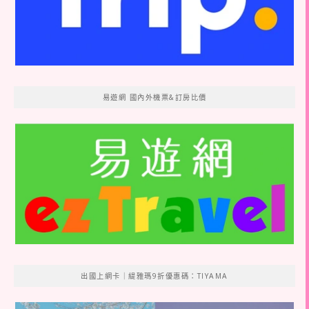
易遊網 國內外機票&訂房比價
出國上網卡｜緹雅瑪9折優惠碼：TIYAMA