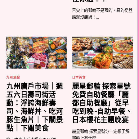
舌尖上的郵輪不是蓋的，真的從登
船就沒餓過！...
九州景點
日本美食
九州唐戶市場｜週
麗星郵輪 探索星號
五六日壽司街活
免費自助餐廳「麗
動：浮誇海鮮壽
都自助餐廳」從早
司、海鮮丼、吃河
吃到晚~自助早餐、
豚生魚片｜下關景
日本櫻花主題晚宴
點｜下關美食
麗星郵輪 探索星號你一定想了解
郵輪上有什麼...