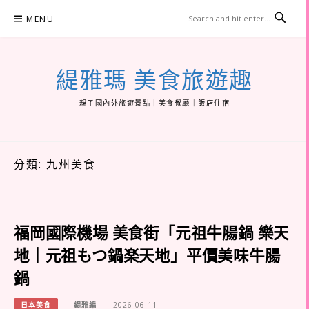
Skip
MENU
to
content
緹雅瑪 美食旅遊趣
親子國內外旅遊景點｜美食餐廳｜飯店住宿
分類:
九州美食
福岡國際機場 美食街「元祖牛腸鍋 樂天
地｜元祖もつ鍋楽天地」平價美味牛腸
鍋
日本美食
緹雅編
2026-06-11