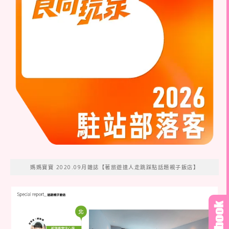
媽媽寶寶 2020.09月雜誌【著旅遊達人走跳踩點話題親子飯店】