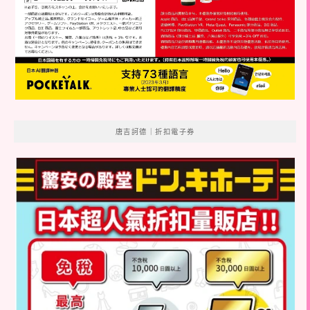
唐吉訶德｜折扣電子券