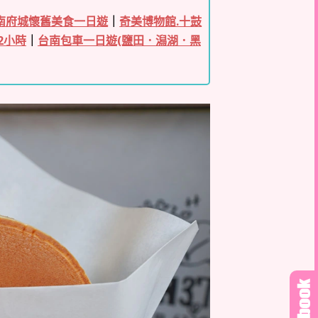
南府城懷舊美食一日遊
｜
奇美博物館.十鼓
2小時
｜
台南包車一日遊(鹽田．潟湖．黑