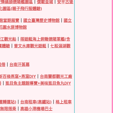
定情碼頭德陽艦園區
｜
億載金城
｜
安平古堡
化園區(親子飛行服體驗)
館當期展覽
｜
國立臺灣歷史博物館
｜
國立
花園水道博物館
台江觀光船
｜
搭遊艇海上俯瞰德陽軍艦(含
翼體驗
｜
曾文水庫觀光遊艇
｜
七股潟湖觀
租借
｜
台南汗蒸幕
新百祿燕窩+燕窩DIY
｜
台南蘭都觀光工廠
房
｜
虱目魚主題館導覽+美味虱目魚丸DIY
運轉運站)
｜
台南租車(高鐵站)
｜
格上租車
日無限搭乘
｜
高雄小港機場巴士