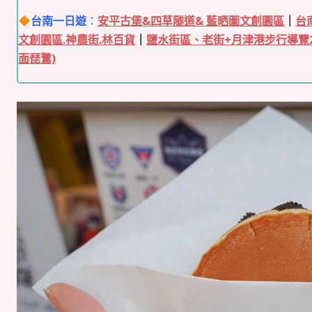
台南一日遊
：
安平古堡&四草隧道& 藍晒圖文創園區
｜
台
文創園區.神農街.林百貨
｜
鹽水街區、老街+月津港步行導覽
面琵鷺)