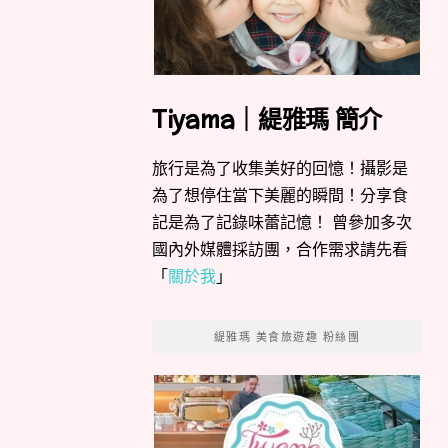
Tiyama｜緹雅瑪 簡介
旅行是為了收集美好的回憶！攝影是
為了想停住當下美麗的瞬間！分享食
記是為了記錄味蕾記憶！ 曾參加多次
國內外媒體採訪團，合作需求請先看
「
關於我
」
緹雅瑪 美食旅遊趣 粉絲團