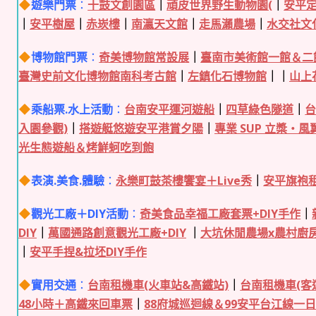
遊樂門票
：
十鼓文創園區
｜
頑皮世界野生動物園(
｜
安平
｜
安平樹屋
｜
赤崁樓
｜
南瀛天文館
｜
走馬瀨農場
｜
水交社文
博物館門票
：
奇美博物館常設展
｜
臺南市美術館一館＆二
臺灣史前文化博物館南科考古館
｜
左鎮化石博物館
｜｜
山上
乘船票.水上活動
：
台南安平運河遊船
｜
四草綠色隧道
｜
入園參觀)
｜
搭遊艇悠遊安平港賞夕陽
｜
專業 SUP 立槳・風
光生態遊船＆烤鮮蚵吃到飽
表演.美食.體驗
：
永樂町鼓茶樓饗宴＋Live秀
｜
安平旗袍
觀光工廠＋DIY活動
：
奇美食品幸福工廠套票+DIY手作
｜
DIY
｜
萬國通路創意觀光工廠+DIY
｜
大坑休閒農場x農村廚
｜
安平手捏&拉坯DIY手作
實用交通
：
台南租機車(火車站&高鐵站)
｜
台南租機車(客
48小時＋高鐵來回車票
｜
88府城巡迴線＆99安平台江線一