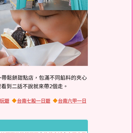
外帶鬆餅甜點店，包滿不同餡料的夾心
緹看到二話不說就來帶2個走。
玩遊
台南七股一日遊
台南六甲一日