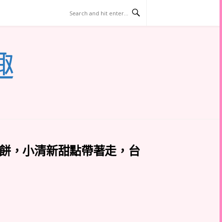
趣
鬆餅，小清新甜點帶著走，台