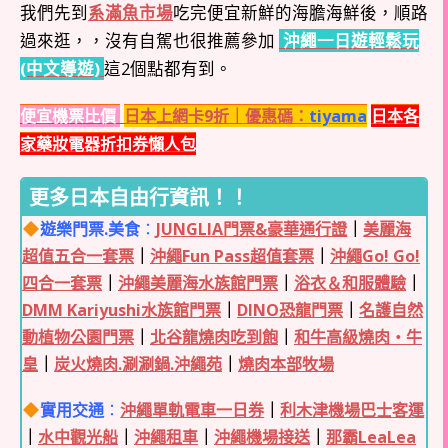
我們先到
系滿魚市場
吃完便宜新鮮的海膽海鮮後，順路
過來逛，，沒有自駕也很推薦參加
沖繩一日遊輕鬆玩
(中文導遊)
這2個點都有到。
便宜機票比價
日本上網卡9折｜優惠碼：
tiyama
日本各
家藥妝電器折扣券懶人包
更多日本自由行資訊！！
遊樂門票.美食
：
JUNGLIA門票&豪華通行證
｜
美麗海
超值五合一套票
｜
沖繩Fun Pass超值套票
｜
沖繩Go! Go!
四合一套票
｜
沖繩美麗海水族館門票
｜
浴衣＆和服體驗
｜
DMM Kariyushi水族館門票
｜
DINO恐龍門票
｜
名護自然
動植物公園門票
｜
北谷龍燒肉吃到飽
｜
和牛高級燒肉・牛
皇
｜
炭火燒肉.涮涮鍋.沖繩苑
｜
燒肉本部牧場
實用交通
：
沖繩單軌電車一日券
｜
利木津機場巴士客運
｜
水中觀光船
｜
沖繩租車
｜
沖繩機場接送
｜
那霸LeaLea