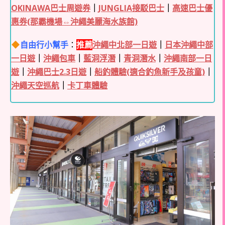
OKINAWA巴士周遊券
｜
JUNGLIA接駁巴士
｜
高速巴士優
惠券(那霸機場⇔沖繩美麗海水族館)
自由行小幫手
：
推薦
沖繩中北部一日遊
｜
日本沖繩中部
一日遊
｜
沖繩包車
｜
藍洞浮潛
｜
青洞潛水
｜
沖繩南部一日
遊
｜
沖繩巴士2.3日遊
｜
船釣體驗(適合釣魚新手及孩童)
｜
沖繩天空巡航
｜
卡丁車體驗