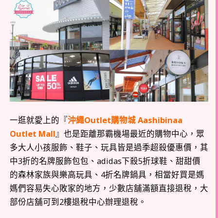
一逛就愛上的『
沖繩Outlet購物城 Aashibinaa
Outlet Mall
』也是距離那霸機場最近的購物中心，眾
多大人小孩服飾、鞋子、玩具皆是過季超殺優惠價，其
中3折的名牌服飾包包、adidas下殺5折球鞋、甜甜價
的森林家族與樂高玩具、4折名牌鍋具，相當好買是媽
媽們容易失心敗家的地方，少數店舖滿額直接退稅，大
部份店舖可到2樓退稅中心辦理退稅。